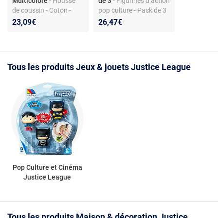
Multicolore
- Housse
de 3
- Figurines d’action
de coussin - Coton -
pop culture - Pack de 3
Fermeture éclair
non articulées -
23,09€
26,47€
Plastique - Sans piles
Tous les produits Jeux & jouets Justice League
Pop Culture et Cinéma
Justice League
Tous les produits Maison & décoration Justice