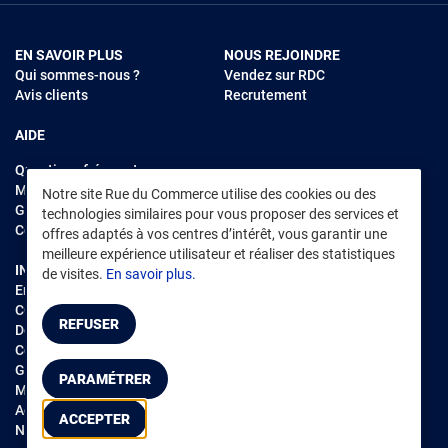
EN SAVOIR PLUS
NOUS REJOINDRE
Qui sommes-nous ?
Vendez sur RDC
Avis clients
Recrutement
AIDE
Questions fréquentes
Modes de règlements
Notre site Rue du Commerce utilise des cookies ou des
Garantie et retours
technologies similaires pour vous proposer des services et
Contacter Rue du Commerce
offres adaptés à vos centres d’intérêt, vous garantir une
meilleure expérience utilisateur et réaliser des statistiques
INFORMATIONS LÉGALES
RENDEZ-VOUS SUR L'APP
de visites.
En savoir plus.
Environnement
CGV
/
CGU Marketplace
REFUSER
Données personnelles
/
Cookies
Gérer mes cookies
PARAMÉTRER
Mentions légales
Accessibilité : non conforme
ACCEPTER
Notice d'accessibilité