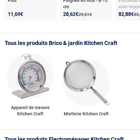
Plus
Poignée en Inox - Ø 15
Pocheuse 
cm
acier inox
- Lot de 6 
Nouveau prix :
Réduction de :
Nouveau p
Réduction
11,69€
28,62€
82,88€
Ancien prix :
Anc
29,51€
85
lave-vaisse
Tous les produits Brico & jardin Kitchen Craft
Appareil de mesure
Kitchen Craft
Miellerie Kitchen Craft
Tous les produits Electroménager Kitchen Craft