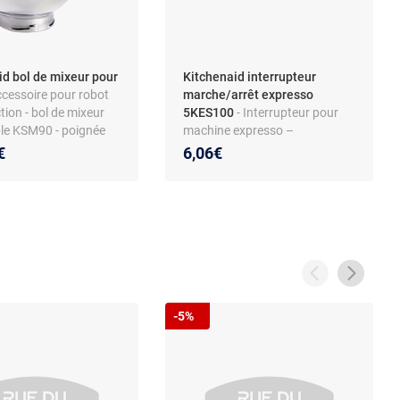
id bol de mixeur pour
Kitchenaid interrupteur
ccessoire pour robot
marche/arrêt expresso
tion - bol de mixeur
5KES100
- Interrupteur pour
le KSM90 - poignée
machine expresso –
 inox
Compatible modèle 5KES100 –
€
6,06€
Pièce d’origine – Plastique
marron
-5%