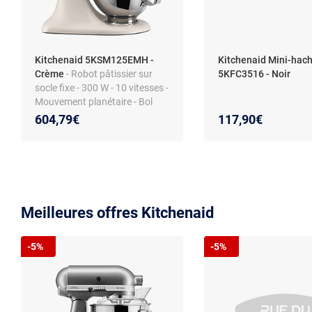
Kitchenaid 5KSM125EMH -
Kitchenaid Mini-hach
Crème
- Robot pâtissier sur
5KFC3516 - Noir
socle fixe - 300 W - 10 vitesses -
Mouvement planétaire - Bol
inox - Compatibles lave-
604,79€
117,90€
vaisselle - Accessoires fouet,
batteur, crochet
Meilleures offres Kitchenaid
-5%
-5%