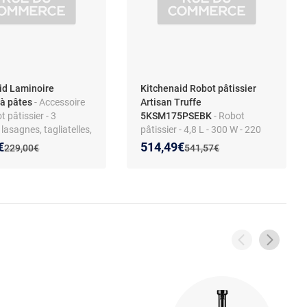
id Laminoire
Kitchenaid Robot pâtissier
à pâtes
- Accessoire
Artisan Truffe
t pâtissier - 3
5KSM175PSEBK
- Robot
 lasagnes, tagliatelles,
pâtissier - 4,8 L - 300 W - 220
 - Métal - Compatible
trs/min - 10 vitesses - Noir
 prix :
on de :
Nouveau prix :
Réduction de :
€
514,49€
Ancien prix :
Ancien prix :
229,00€
541,57€
itchenAid