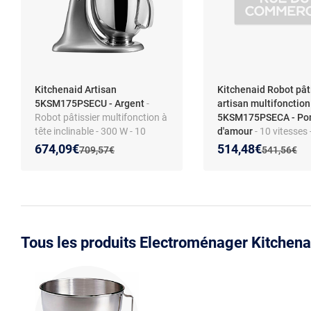
Kitchenaid Artisan
Kitchenaid Robot pât
5KSM175PSECU - Argent
-
artisan multifonction
Robot pâtissier multifonction à
5KSM175PSECA - P
tête inclinable - 300 W - 10
d'amour
- 10 vitesses 
vitesses - Mouvement
tête inclinable – nom
Nouveau prix :
Réduction de :
Nouveau prix :
Réduction de :
674,09€
514,48€
Ancien prix :
Ancien prix 
709,57€
541,56€
planétaire - Bol inox -
accessoires
Transmission directe -
Accessoires inclus
Tous les produits Electroménager Kitchena