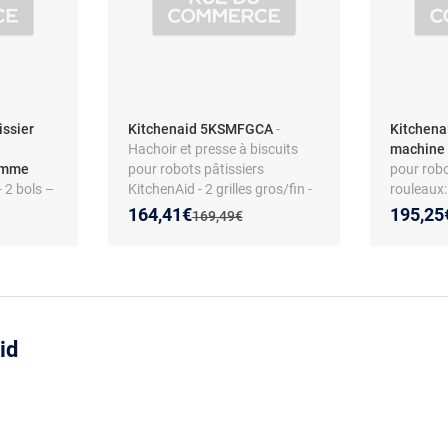
issier
Kitchenaid 5KSMFGCA
-
Kitchena
Hachoir et presse à biscuits
machine 
omme
pour robots pâtissiers
pour robo
- 2 bols –
KitchenAid - 2 grilles gros/fin -
rouleaux:
breux
Lames inox - Poussoir inclus -
linguines
Nouveau prix :
Réduction de :
Nouveau
Réducti
164,41€
195,25
:
Ancien prix :
169,49€
Compatible lave-vaisselle
robots K
id