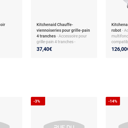
oir
Kitchenaid Chauffe-
Kitchena
viennoiseries pour grille-pain
robot
- A
4 tranches
- Accessoire pour
multifonc
grille-pain 4 tranches -
compatib
Compatible modèle Kitchenaid
robuste -
37,40€
126,00
5KTT890 - Inox - Réf. 5KTBW4
-3%
-14%