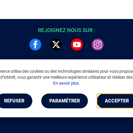
REJOIGNEZ NOUS SUR :
rce utilise des cookies ou des technologies similaires pour vous propose
DRE
INFORMATIONS LÉGALES
’intérêt, vous garantir une meilleure expérience utilisateur et réaliser des 
C
Environnement
En savoir plus.
CGV
/
CGU Marketplace
Données personnelles
/
Cookies
Gérer mes cookies
REFUSER
PARAMÉTRER
ACCEPTER
Mentions légales
Accessibilité : non conforme
Notice d'accessibilité