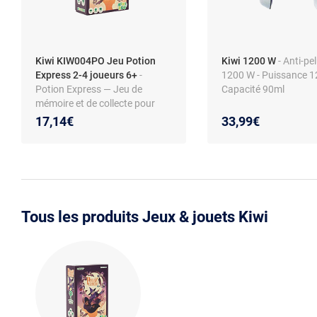
Kiwi KIW004PO Jeu Potion
Kiwi 1200 W
- Anti-pe
Express 2-4 joueurs 6+
-
1200 W - Puissance 1
Potion Express — Jeu de
Capacité 90ml
mémoire et de collecte pour
enfants (6+), 2-4 joueurs
17,14€
33,99€
Tous les produits Jeux & jouets Kiwi