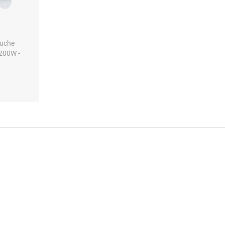
luche
200W -