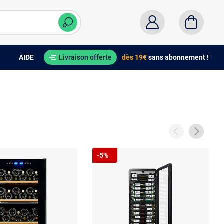
AIDE
Livraison offerte
dès 19€
sans abonnement !
-5%