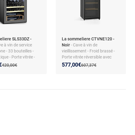
liere SLS33DZ -
La sommeliere CTVNE120 -
e à vin de service
Noir
- Cave à vin de
ne - 33 bouteilles -
vieillissement - Froid brassé -
ique - Porte vitrée -
Porte vitrée réversible avec
 température -
serrure - Anti-vibration -
 prix :
on de :
Nouveau prix :
Réduction de :
€
577,00€
Ancien prix :
Ancien prix :
420,00€
607,37€
nti-vibration -
Affichage température -
e LED - Commandes
Éclairage LED - Compatible
ques
Vinotag - Classe climatique N-
ST - 39 dB