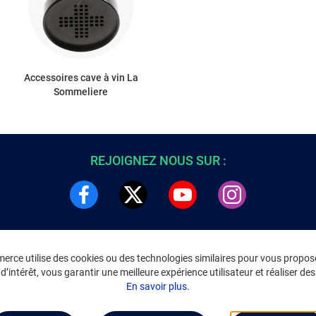
Accessoires cave à vin La
Sommeliere
REJOIGNEZ NOUS SUR :
rce utilise des cookies ou des technologies similaires pour vous propose
DRE
INFORMATIONS LÉGALES
’intérêt, vous garantir une meilleure expérience utilisateur et réaliser des 
C
Environnement
En savoir plus.
CGV
/
CGU Marketplace
Données personnelles
/
Cookies
Gérer mes cookies