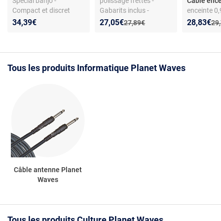
Spécial banjo -
polissage frettes -
Câble ence
Compact et discret
Gabarits inclus -
enceinte 0,
Amélioration toucher
- Blindage 
Nouveau prix :
Réduction de :
Nouveau p
Réduction
34,39€
27,05€
28,83€
Ancien prix :
Anc
27,89€
29
Connecteur
audio
Tous les produits Informatique Planet Waves
Câble antenne Planet
Waves
Tous les produits Culture Planet Waves