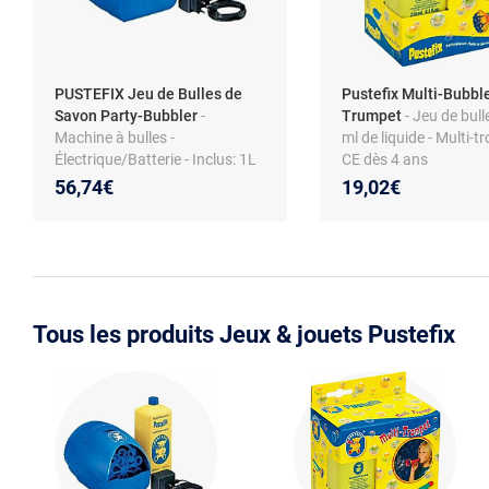
PUSTEFIX Jeu de Bulles de
Pustefix Multi-Bubbl
Savon Party-Bubbler
-
Trumpet
- Jeu de bull
Machine à bulles -
ml de liquide - Multi-t
Électrique/Batterie - Inclus: 1L
CE dès 4 ans
savon - 10 ans +
56,74€
19,02€
Tous les produits Jeux & jouets Pustefix