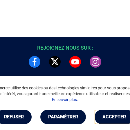
REJOIGNEZ NOUS SUR :
rce utilise des cookies ou des technologies similaires pour vous propose
DRE
INFORMATIONS LÉGALES
’intérêt, vous garantir une meilleure expérience utilisateur et réaliser des 
C
Environnement
En savoir plus.
CGV
/
CGU Marketplace
Données personnelles
/
Cookies
Gérer mes cookies
REFUSER
PARAMÉTRER
ACCEPTER
Mentions légales
Accessibilité : non conforme
Notice d'accessibilité