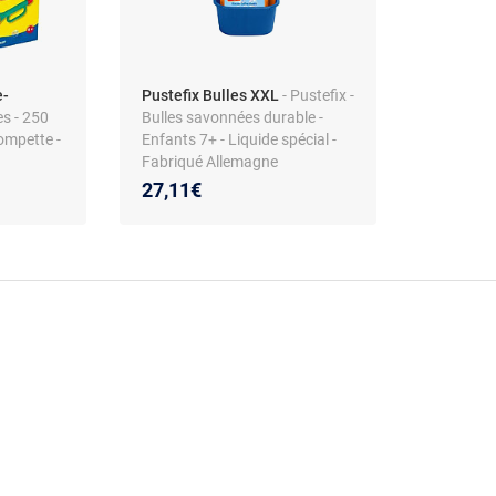
e-
Pustefix Bulles XXL
- Pustefix -
es - 250
Bulles savonnées durable -
rompette -
Enfants 7+ - Liquide spécial -
Fabriqué Allemagne
27,11€