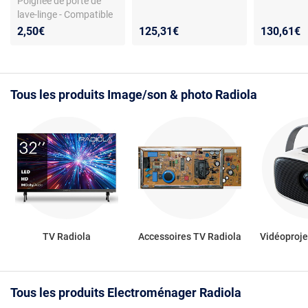
Poignée de porte de
lave-linge - Compatible
Radiola AWL408 et
2,50€
125,31€
130,61€
équivalents - Kit avec
axe, crochets et
ressorts - Pièce de
rechange robuste
Tous les produits Image/son & photo Radiola
TV Radiola
Accessoires TV Radiola
Vidéoproje
Tous les produits Electroménager Radiola