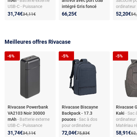
mAh
- Batterie externe
antivol avec port USB
Sacoche p
USB-C - Puissance
intégré Gris foncé
ordinateur 
30000 mAh - Compacte
17.3 pouce
Nouveau prix :
Réduction de :
Nouveau p
Réduction
31,74€
66,25€
52,20€
Ancien prix :
Anc
34,11€
54
et performante
robuste - N
Meilleures offres Rivacase
-6%
-5%
-5%
Rivacase Powerbank
Rivacase Biscayne
Rivacase 
VA2103 Noir 30000
Backpack - 17.3
Kaki
- Sac 
mAh
- Batterie externe
pouces
- Sac à dos
ordinateur 
USB-C - Puissance
pour ordinateur
Matériau r
30000 mAh - Compacte
portable -
l'eau - Fon
Nouveau prix :
Réduction de :
Nouveau prix :
Réduction de :
Nouveau p
Réduction
31,74€
72,04€
58,91€
Ancien prix :
Ancien prix :
Anc
34,11€
75,83€
62