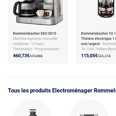
Rommelsbacher EKS 3010
-
Rommelsbacher TA 
Machine expresso manuelle
Théière électrique 1 
combinée - 19 bars -
noir/argent
- Rommel
Thermobloc - Programmable -
TA 1200 Théière électr
Mousseur à lait - Arrêt
1 200 W, 5 programme
Nouveau prix :
Réduction de :
Nouveau prix :
Réduction de :
460,73€
115,05€
Ancien prix :
Ancien prix 
474,98€
121,11€
automatique - Filtre permanent
températures (80/85
- Fonction économie d’énergie
°C), départ différé 24 
maintien 30 min, écr
Tous les produits Electroménager Rommel