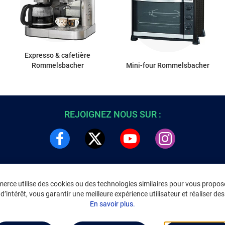
Expresso & cafetière
Rommelsbacher
Mini-four Rommelsbacher
REJOIGNEZ NOUS SUR :
rce utilise des cookies ou des technologies similaires pour vous propose
DRE
INFORMATIONS LÉGALES
’intérêt, vous garantir une meilleure expérience utilisateur et réaliser des 
C
Environnement
En savoir plus.
CGV
/
CGU Marketplace
Données personnelles
/
Cookies
Gérer mes cookies