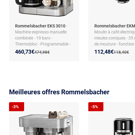
Rommelsbacher EKS 3010
-
Rommelsbacher EK
Machine expresso manuelle
Moulin à café électriq
combinée - 19 bars -
meules coniques - 35 
Thermobloc - Programmable -
de mouture - fonction 
Mousseur à lait - Arrêt
statique - support port
Nouveau prix :
Réduction de :
Nouveau prix :
Réduction de :
460,73€
112,48€
Ancien prix :
Ancien prix 
474,98€
118,40€
automatique - Filtre permanent
amovible - commande 
- Fonction économie d’énergie
Meilleures offres Rommelsbacher
-3%
-5%