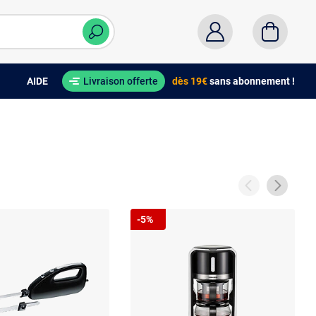
AIDE
Livraison offerte
dès 19€
sans abonnement !
-5%