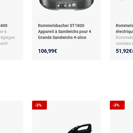
M400
-
Rommelsbacher ST1800
Rommels
ue à
Appareil à Sandwichs pour 4
électriqu
réglages
Grands Sandwichs 4-slice
Rommels
anti-
couteau é
e-filtre
lames ac
Nouveau
Réducti
106,99€
51,92€
:
tactile
(crantées
poignée 
230 V, no
-3%
-3%