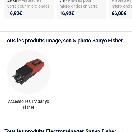
28 cm
- Plateau en
cm
- Plateau pour
Plateau en
verre pour micro-ondes
micro-ondes en verre -
micro-onde
- Compatible Sanyo et
Diamètre 28 cm -
Compatibl
16,92€
16,92€
66,80€
Fisher - Verre trempé -
Compatible Sanyo et
EMSL30N -
Diamètre 28 cm -
Fisher - Plateau
trempé - Bo
Remplacement du
tournant
glisse
plateau d’origine -
Tous les produits Image/son & photo Sanyo Fisher
Bordure crantée pour
entraînement
Accessoires TV Sanyo
Fisher
Tous les produits Electroménager Sanyo Fisher