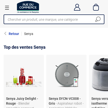
Retour
Senya
Top des ventes Senya
Senya Juicy Delight -
Senya SYCN-VC008 -
Senya ver
Rouge
- Blender
Gris
- Aspirateur robot -
isotherme