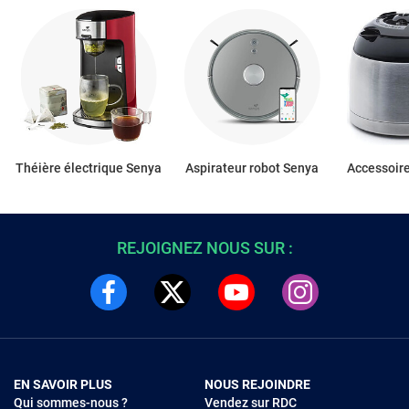
Théière électrique Senya
Aspirateur robot Senya
Accessoir
REJOIGNEZ NOUS SUR :
EN SAVOIR PLUS
NOUS REJOINDRE
Qui sommes-nous ?
Vendez sur RDC