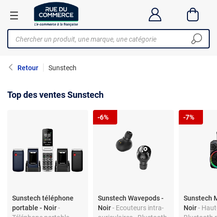
Retour
Sunstech
Top des ventes Sunstech
-6%
-7%
Sunstech téléphone
Sunstech Wavepods -
Sunstech M
portable - Noir
-
Noir
- Ecouteurs intra-
Noir
- Haut