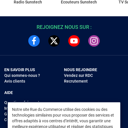
Radio Sunstech
Ecouteurs Sunstech
TV S
REJOIGNEZ NOUS SUR :
EN SAVOIR PLUS
NOUS REJOINDRE
Qui sommes-nous ?
Vendez sur RDC
Avis clients
Recrutement
AIDE
Questions fréquentes
Modes de règlements
Notre site Rue du Commerce utilise des cookies ou des
Garantie et retours
technologies similaires pour vous proposer des services et
Contacter Rue du Commerce
offres adaptés à vos centres d’intérêt, vous garantir une
meilleure expérience utilisateur et réaliser des statistiques