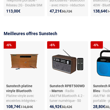
Téléphone portable -
auriculaires - Bluetooth
Bluetooth p
Réseau 2G - Double SIM
- avec micro - réduction
40W - Bluet
- Bluetooth 3 - Appareil
de bruit
USB/Jack 
Nouveau prix :
Réduction de :
Nouveau p
Réduction
113,00€
47,21€
138,64€
Ancien prix :
A
50,72€
1
photo - Carte mémoire
Télécomma
Meilleures offres Sunstech
-6%
-6%
-6%
Sunstech platine
Sunstech RPBT500WD
Sunstech 
vinyle Bluetooth
-
- Marron
- Radio
Bleu
- Radi
Platine vinyle avec
AM/FM Bluetooth 4.2 -
AM/FM - 8
enceintes intégrées -
tuner numérique - 50
portable - p
Bluetooth - USB/RCA -
présélections - USB et
Nouveau prix :
Réduction de :
Nouveau prix :
Réduction de :
Nouveau p
Réduction
108,74€
46,92€
28,80€
Ancien prix :
Ancien prix :
Anc
116,84€
50,42€
30