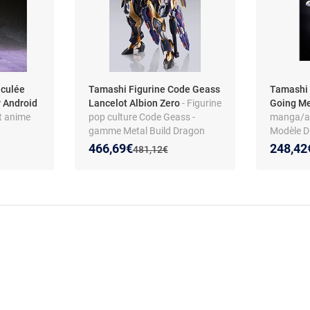
iculée
Tamashi Figurine Code Geass
Tamashi 
 Android
Lancelot Albion Zero
- Figurine
Going Me
t anime
pop culture Code Geass -
manga/an
gamme Metal Build Dragon
Modèle Di
oires
Scale - modèle Lancelot Albion
Chogokin 
Nouveau prix :
Réduction de :
Nouveau
Réducti
466,69€
248,42
Ancien prix :
481,12€
ition
Zero
anniversa
tionneurs
Articulat