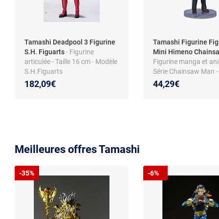
Tamashi Deadpool 3 Figurine
Tamashi Figurine Fig
S.H. Figuarts
- Figurine
Mini Himeno Chains
articulée - Taille 16 cm - Modèle
Figurine manga et ani
S.H.Figuarts
Série Chainsaw Man -
Himeno - Articulée - C
182,09€
44,29€
Figuarts Mini
Meilleures offres Tamashi
-35%
-6%