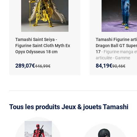
Tamashi Saint Seiya -
Tamashi Figurine art
Figurine Saint Cloth Myth Ex
Dragon Ball GT Super
Opyx Odysseus 18 cm
17
- Figurine manga e
articulée - Gamme
S.H.Figuarts - Access
Nouveau prix :
Réduction de :
Nouveau prix :
Réduction de :
289,07€
84,19€
Ancien prix :
Ancien prix :
446,99€
90,46€
interchangeables - Fin
détaillée - Pour collec
dès 3 ans
Tous les produits Jeux & jouets Tamashi