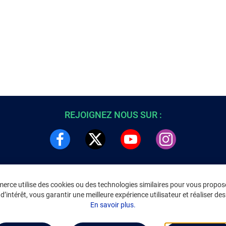
REJOIGNEZ NOUS SUR :
rce utilise des cookies ou des technologies similaires pour vous propose
DRE
INFORMATIONS LÉGALES
’intérêt, vous garantir une meilleure expérience utilisateur et réaliser des 
C
Environnement
En savoir plus.
CGV
/
CGU Marketplace
Données personnelles
/
Cookies
Gérer mes cookies