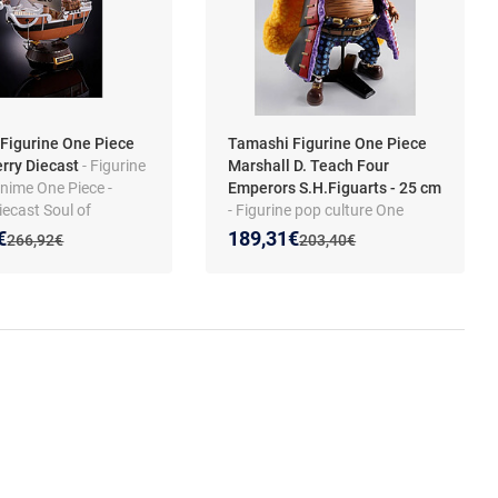
Figurine One Piece
Tamashi Figurine One Piece
rry Diecast
- Figurine
Marshall D. Teach Four
ime One Piece -
Emperors S.H.Figuarts - 25 cm
ecast Soul of
- Figurine pop culture One
- Édition 25e
Piece - Marshall D. Teach - série
 prix :
on de :
Nouveau prix :
Réduction de :
€
189,31€
Ancien prix :
Ancien prix :
266,92€
203,40€
ire - Structure métal -
S.H.Figuarts - dès 3 ans
ions et accessoires