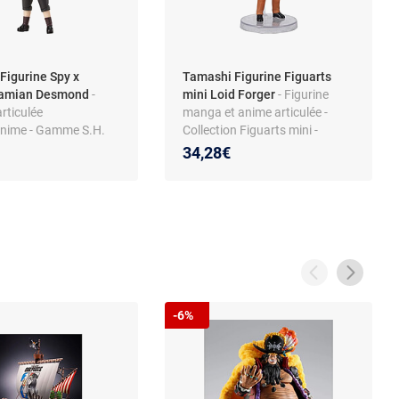
Figurine Spy x
Tamashi Figurine Figuarts
Damian Desmond
-
mini Loid Forger
- Figurine
articulée
manga et anime articulée -
nime - Gamme S.H.
Collection Figuarts mini -
- Accessoires inclus -
Licence Spy x Family
34,28€
nterchangeables -
ions avancées -
 Nations
-6%