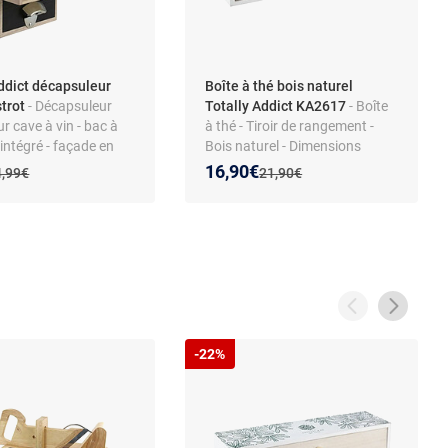
addict décapsuleur
Boîte à thé bois naturel
trot
- Décapsuleur
Totally Addict KA2617
- Boîte
r cave à vin - bac à
à thé - Tiroir de rangement -
intégré - façade en
Bois naturel - Dimensions
tructure MDF -
37x11x10 cm
 prix :
on de :
Nouveau prix :
Réduction de :
16,90€
cien prix :
Ancien prix :
4,99€
21,90€
facile - style bistrot
-22%