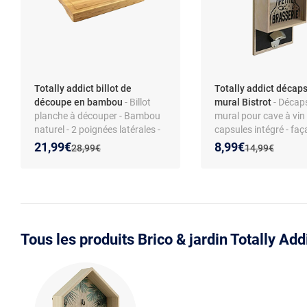
Totally addict billot de
Totally addict décap
découpe en bambou
- Billot
mural Bistrot
- Décap
planche à découper - Bambou
mural pour cave à vin 
naturel - 2 poignées latérales -
capsules intégré - faç
Surface robuste
verre - structure MDF 
Nouveau prix :
Réduction de :
Nouveau prix :
Réduction de :
21,99€
8,99€
Ancien prix :
Ancien prix :
28,99€
14,99€
ouverture facile - style
Tous les produits Brico & jardin Totally Add