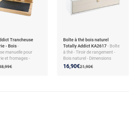
addict Trancheuse
Boîte à thé bois naturel
ie - Bois
-
Totally Addict KA2617
- Boîte
se manuelle pour
à thé - Tiroir de rangement -
ie et fromages -
Bois naturel - Dimensions
 - Plateau ardoise
37x11x10 cm
 prix :
on de :
Nouveau prix :
Réduction de :
16,90€
Ancien prix :
Ancien prix :
38,99€
21,90€
- Goupille de sécurité
usqu’à 6 cm