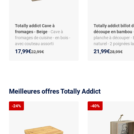
Totally addict Cave à
Totally addict billot 
fromages - Beige
- Cave à
découpe en bambou
-
fromages de cuisine - en bois -
planche à découper 
avec couteau assorti
naturel - 2 poignées la
Surface robuste
Nouveau prix :
Réduction de :
Nouveau prix :
Réduction de :
17,99€
21,99€
Ancien prix :
Ancien prix :
22,99€
28,99€
Meilleures offres Totally Addict
-24%
-40%