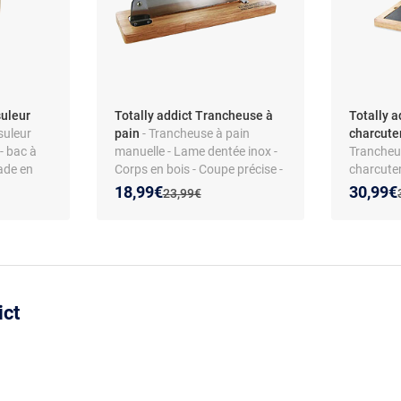
suleur
Totally addict Trancheuse à
Totally 
suleur
pain
- Trancheuse à pain
charcuter
- bac à
manuelle - Lame dentée inox -
Trancheu
ade en
Corps en bois - Coupe précise -
charcuter
-
Utilisation sans électricité
Lame inox
Nouveau prix :
Réduction de :
Nouveau
Réducti
18,99€
30,99€
Ancien prix :
23,99€
 bistrot
amovible 
- Coupe j
ict