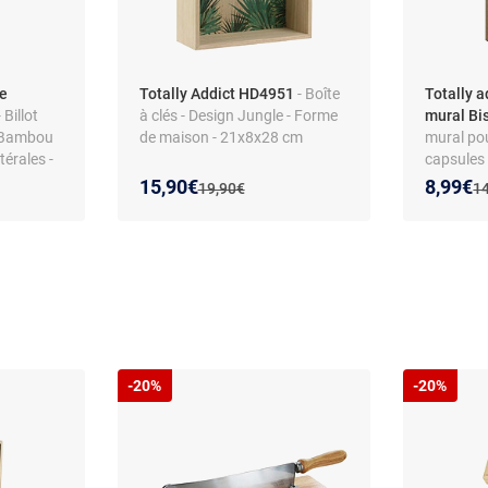
de
Totally Addict HD4951
- Boîte
Totally 
 Billot
à clés - Design Jungle - Forme
mural Bis
- Bambou
de maison - 21x8x28 cm
mural pou
térales -
capsules 
verre - s
Nouveau prix :
Réduction de :
Nouveau
Réducti
15,90€
8,99€
Ancien prix :
An
19,90€
1
ouverture 
-20%
-20%