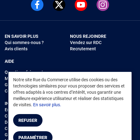
EN SAVOIR PLUS
NOUS REJOINDRE
Qui sommes-nous ?
Vendez sur RDC
Avis clients
Recrutement
AIDE
Questions fréquentes
Modes de règlements
Notre site Rue du Commerce utilise des cookies ou des
Garantie et retours
technologies similaires pour vous proposer des services et
Contacter Rue du Commerce
offres adaptés à vos centres d’intérêt, vous garantir une
meilleure expérience utilisateur et réaliser des statistiques
INFORMATIONS LÉGALES
RENDEZ-VOUS SUR L'APP
de visites.
En savoir plus.
Environnement
CGV
/
CGU Marketplace
REFUSER
Données personnelles
/
Cookies
Gérer mes cookies
PARAMÉTRER