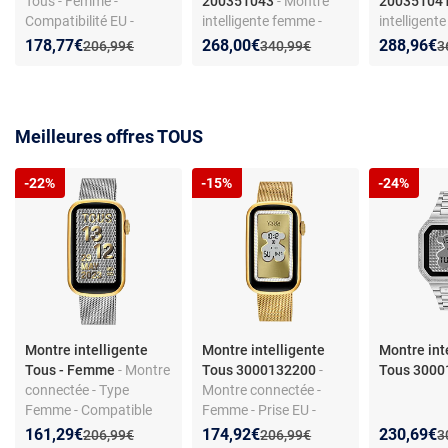
Tous - Femme -
200351043
- Montre
20035104
Compatibilité EU -
intelligente femme -
intelligente
Forme rectangulaire
Bluetooth compatible -
féminin - M
Nouveau prix :
Réduction de :
Nouveau prix :
Réduction de :
Nouveau p
Réduction
178,77€
268,00€
288,96€
Ancien prix :
Ancien prix :
A
206,99€
340,99€
3
Style élégant
Compatible
iOS
Meilleures offres TOUS
-22%
-15%
-24%
Montre intelligente
Montre intelligente
Montre int
Tous - Femme
- Montre
Tous 3000132200
-
Tous 3000
connectée - Type
Montre connectée -
Femme - Compatible
Femme - Prise EU -
Prise EU - Design
Produit à brancher
Nouveau prix :
Réduction de :
Nouveau prix :
Réduction de :
Nouveau p
Réduction
161,29€
174,92€
230,69€
Ancien prix :
Ancien prix :
A
206,99€
206,99€
3