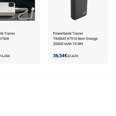
nk Tracer
Powerbank Tracer
47506
TRABAT47516 Noir Orange
20000 mAh 74 WH
 prix :
on de :
Nouveau prix :
Réduction de :
36,54€
Ancien prix :
Ancien prix :
74,45€
37,67€