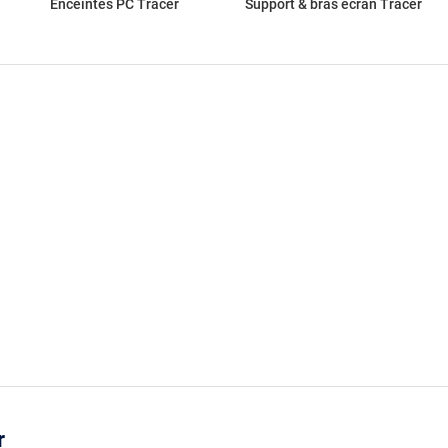
Enceintes PC Tracer
Support & bras écran Tracer
r