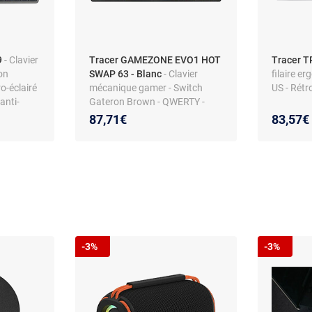
9
- Clavier
Tracer GAMEZONE EVO1 HOT
Tracer 
on
SWAP 63 - Blanc
- Clavier
filaire 
o-éclairé
mécanique gamer - Switch
US - Rétr
anti-
Gateron Brown - QWERTY -
 et
RGB - Filaire
87,71€
83,57€
-3%
-3%