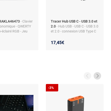
TRAKLA46473
- Clavier
Tracer Hub USB C - USB 3.0 et
ergonomique - QWERTY
2.0
- Hub USB - USB C - USB 3.0
o-éclairé RGB - Jeu
et 2.0 - connexion USB Type C
17,45€
-3%