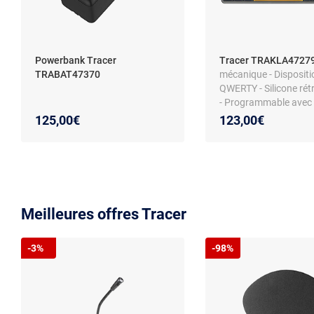
Powerbank Tracer
Tracer TRAKLA4727
TRABAT47370
mécanique - Dispositi
QWERTY - Silicone rétr
- Programmable avec 
Ghosting - USB - Blanc
125,00€
123,00€
multicolore
Meilleures offres Tracer
-3%
-98%