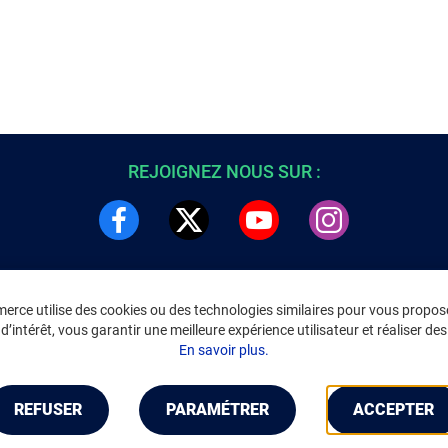
REJOIGNEZ NOUS SUR :
rce utilise des cookies ou des technologies similaires pour vous propose
DRE
INFORMATIONS LÉGALES
’intérêt, vous garantir une meilleure expérience utilisateur et réaliser des 
C
Environnement
En savoir plus.
CGV
/
CGU Marketplace
Données personnelles
/
Cookies
Gérer mes cookies
REFUSER
PARAMÉTRER
ACCEPTER
Mentions légales
Accessibilité : non conforme