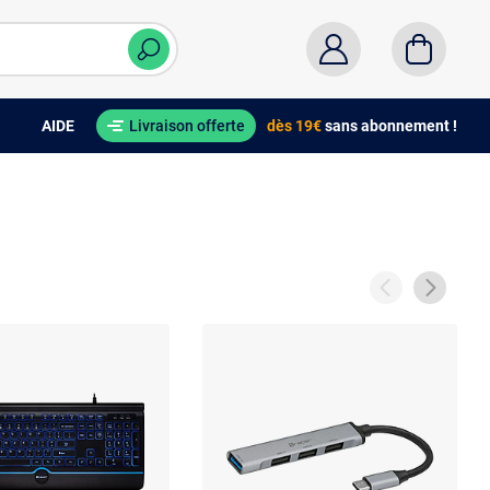
AIDE
Livraison offerte
dès 19€
sans abonnement !