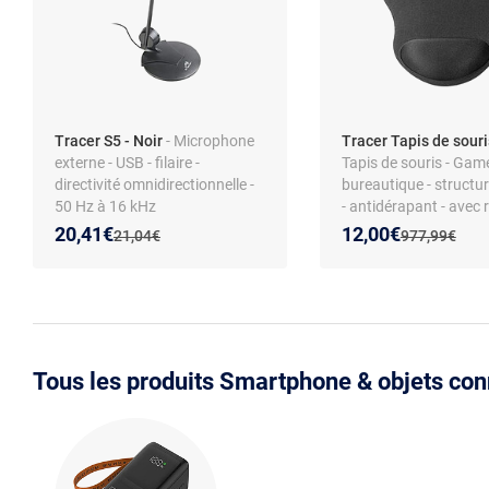
Tracer S5 - Noir
- Microphone
Tracer Tapis de souri
externe - USB - filaire -
Tapis de souris - Game
directivité omnidirectionnelle -
bureautique - structu
50 Hz à 16 kHz
- antidérapant - avec 
poignet
Nouveau prix :
Réduction de :
Nouveau prix :
Réduction de :
20,41€
12,00€
Ancien prix :
Ancien prix :
21,04€
977,99€
Tous les produits Smartphone & objets con