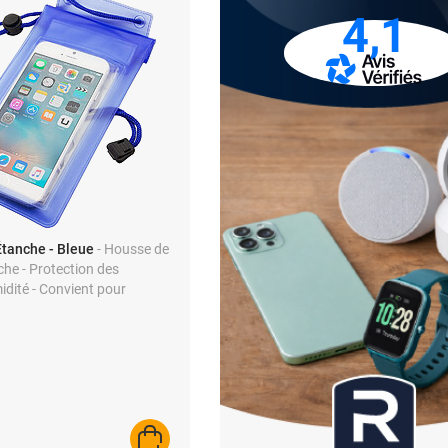
4,1
tanche - Bleue
- Housse de
che - Protection des
idité - Convient pour
AJOUTER AU PANIER