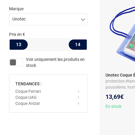
Marque
Unotec
Prix
en €
13
14
Voir uniquement les produits en
stock
Unotec Coque É
protection étan
TENDANCES :
poussières, hum
Coque Ferrari
plage/piscine
13,69€
Coque UAG
Coque Avizar
En stock