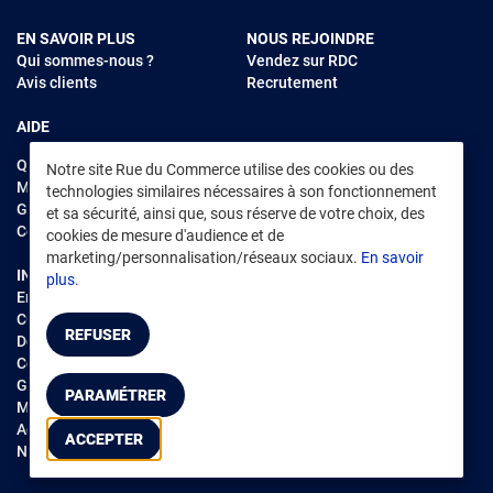
EN SAVOIR PLUS
NOUS REJOINDRE
Qui sommes-nous ?
Vendez sur RDC
Avis clients
Recrutement
AIDE
Questions fréquentes
Notre site Rue du Commerce utilise des cookies ou des
Modes de règlements
technologies similaires nécessaires à son fonctionnement
Garantie et retours
et sa sécurité, ainsi que, sous réserve de votre choix, des
Contacter Rue du Commerce
cookies de mesure d'audience et de
marketing/personnalisation/réseaux sociaux.
En savoir
INFORMATIONS LÉGALES
RENDEZ-VOUS SUR L'APP
plus.
Environnement
CGV
/
CGU Marketplace
REFUSER
Données personnelles
/
Cookies
Gérer mes cookies
PARAMÉTRER
Mentions légales
Accessibilité : non conforme
ACCEPTER
Notice d'accessibilité