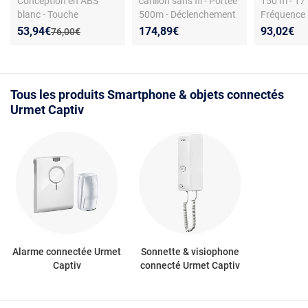
Conception en ABS
carillon sans fil - Portée
150 m - 17 
blanc - Touche
500m - Déclenchement
Fréquence
d'ouverture de porte - 3
infrarouge - Sonnerie
Nouveau prix :
Réduction de :
53,94€
174,89€
93,02€
Ancien prix :
76,00€
niveaux de sonnerie
réglable
Tous les produits Smartphone & objets connectés
Urmet Captiv
Alarme connectée Urmet
Sonnette & visiophone
Captiv
connecté Urmet Captiv