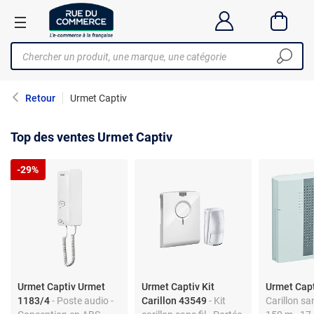
Retour
Urmet Captiv
Top des ventes Urmet Captiv
-29%
Urmet Captiv Urmet
Urmet Captiv Kit
Urmet Cap
1183/4
- Poste audio -
Carillon 43549
- Kit
Carillon san