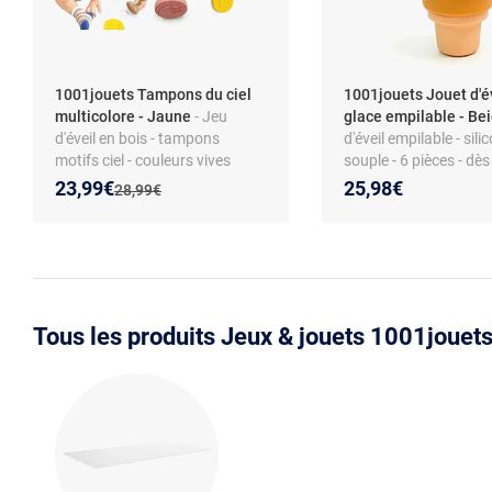
1001jouets Tampons du ciel
1001jouets Jouet d'é
multicolore - Jaune
- Jeu
glace empilable - Be
d'éveil en bois - tampons
d'éveil empilable - sili
motifs ciel - couleurs vives
souple - 6 pièces - dè
Nouveau prix :
Réduction de :
23,99€
25,98€
Ancien prix :
28,99€
Tous les produits Jeux & jouets 1001jouet