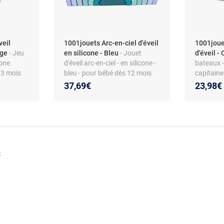
veil
1001jouets Arc-en-ciel d'éveil
1001joue
ige
- Jeu
en silicone - Bleu
- Jouet
d'éveil -
cone
d'éveil arc-en-ciel - en silicone -
bateaux -
s 3 mois
bleu - pour bébé dès 12 mois
capitaine 
dès 6 mo
37,69€
23,98€
s