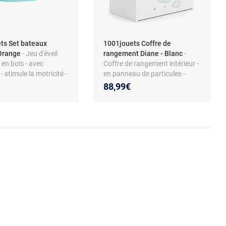
ts Set bateaux
1001jouets Coffre de
 Orange
- Jeu d'éveil
rangement Diane - Blanc
-
 en bois - avec
Coffre de rangement intérieur -
- stimule la motricité -
en panneau de particules -
is
décor ourson
88,99€