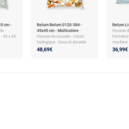
5 cm -
Belum Belum 0120-384 -
Belum Li
de
45x45 cm - Multicolore
-
Housse d
 - 45 x 45
Housse de coussin - Coton
Fermeture
biologique - Doux et durable
machine
48,69€
36,99€