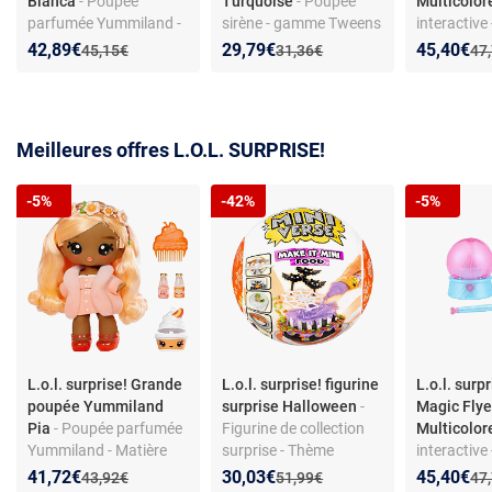
Bianca
- Poupée
Turquoise
- Poupée
Multicolor
parfumée Yummiland -
sirène - gamme Tweens
interactive
Cheveux à coiffer -
- en plastique - non
et magie - 
Nouveau prix :
Réduction de :
Nouveau prix :
Réduction de :
Nouveau p
Réduction
42,89€
29,79€
45,40€
Ancien prix :
Ancien prix :
Anc
45,15€
31,36€
47
Animal de compagnie -
interactive
Baumes à lèvres - Dès 4
ans - Plastique - Non
interactive
Meilleures offres L.O.L. SURPRISE!
-5%
-42%
-5%
L.o.l. surprise! Grande
L.o.l. surprise! figurine
L.o.l. surp
poupée Yummiland
surprise Halloween
-
Magic Flye
Pia
- Poupée parfumée
Figurine de collection
Multicolor
Yummiland - Matière
surprise - Thème
interactive
plastique - Non
Halloween -
et magie - 
Nouveau prix :
Réduction de :
Nouveau prix :
Réduction de :
Nouveau p
Réduction
41,72€
30,03€
45,40€
Ancien prix :
Ancien prix :
Anc
43,92€
51,99€
47