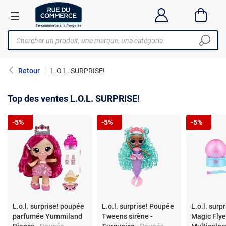
Retour
L.O.L. SURPRISE!
Top des ventes L.O.L. SURPRISE!
-5%
-5%
-5%
L.o.l. surprise! poupée
L.o.l. surprise! Poupée
L.o.l. surp
parfumée Yummiland
Tweens sirène -
Magic Flye