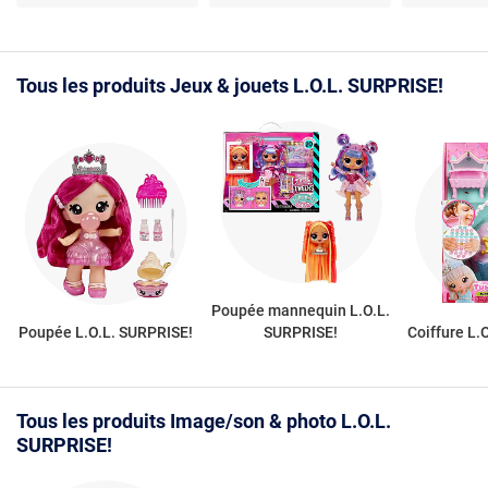
interactive - Avec
Accessoires à découvrir
animal de compagnie -
- Jeu créatif - Matière
Dès 4 ans - À coiffer et
plastique - Dès 8 ans
câliner
Tous les produits Jeux & jouets L.O.L. SURPRISE!
Poupée mannequin L.O.L.
Poupée L.O.L. SURPRISE!
SURPRISE!
Coiffure L.
Tous les produits Image/son & photo L.O.L.
SURPRISE!