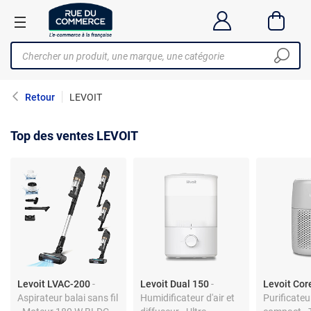
Retour
LEVOIT
Top des ventes LEVOIT
Levoit LVAC-200
-
Levoit Dual 150
-
Levoit Cor
Aspirateur balai sans fil
Humidificateur d'air et
Purificateur