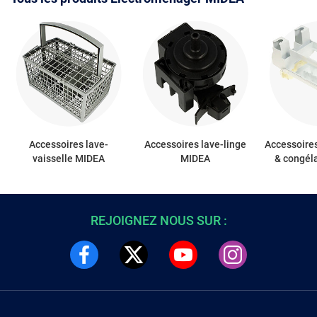
Accessoires lave-
Accessoires lave-linge
Accessoires
vaisselle MIDEA
MIDEA
& congél
REJOIGNEZ NOUS SUR :