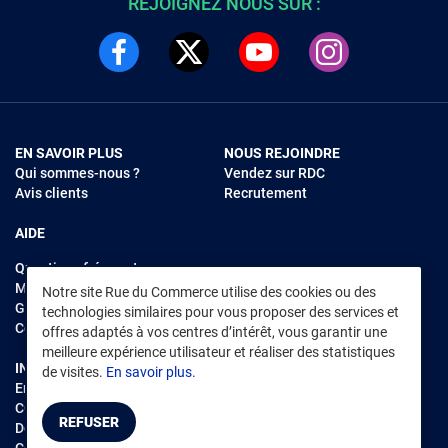
REJOIGNEZ NOUS SUR :
EN SAVOIR PLUS
NOUS REJOINDRE
Qui sommes-nous ?
Vendez sur RDC
Avis clients
Recrutement
AIDE
Questions fréquentes
Modes de règlements
Notre site Rue du Commerce utilise des cookies ou des
Garantie et retours
technologies similaires pour vous proposer des services et
Contacter Rue du Commerce
offres adaptés à vos centres d’intérêt, vous garantir une
meilleure expérience utilisateur et réaliser des statistiques
INFORMATIONS LÉGALES
RENDEZ-VOUS SUR L'APP
de visites.
En savoir plus.
Environnement
CGV
/
CGU Marketplace
REFUSER
Données personnelles
/