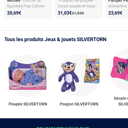
Michka
- Coffret de
- Poupon de poupée -
Pamper Pe
figurines Pop Culture -
Corps souple en tissu -
interactive
7 personnages et
Pyjama
articulée -
Nouveau prix :
Réduction de :
20,69€
31,03€
23,69€
Ancien prix :
31,99€
accessoires -
phosphorescent étoilé -
boit et fait 
Articulations simples -
Non interactif - Dès 1
ans - piles
Dès 3 ans
an
Tous les produits Jeux & jouets SILVERTORN
Dessin 
Poupée SILVERTORN
Poupon SILVERTORN
SILV