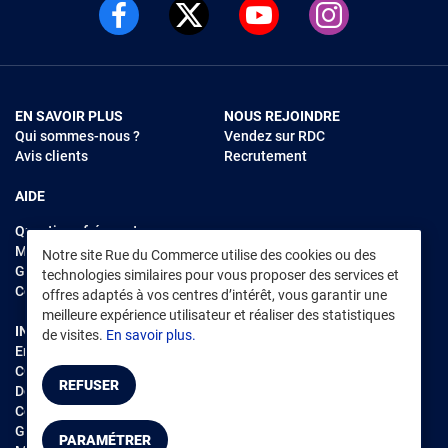
EN SAVOIR PLUS
NOUS REJOINDRE
Qui sommes-nous ?
Vendez sur RDC
Avis clients
Recrutement
AIDE
Questions fréquentes
Modes de règlements
Notre site Rue du Commerce utilise des cookies ou des
Garantie et retours
technologies similaires pour vous proposer des services et
Contacter Rue du Commerce
offres adaptés à vos centres d’intérêt, vous garantir une
meilleure expérience utilisateur et réaliser des statistiques
INFORMATIONS LÉGALES
RENDEZ-VOUS SUR L'APP
de visites.
En savoir plus.
Environnement
CGV
/
CGU Marketplace
REFUSER
Données personnelles
/
Cookies
Gérer mes cookies
PARAMÉTRER