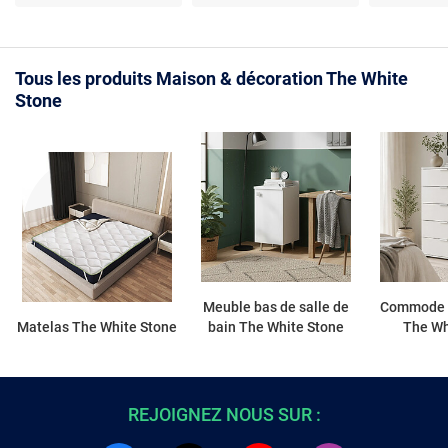
Tissu bambou respirant
x 200 Mousse mémoire
déhoussable
Breeze 9 zones | H 5 cm
| Fab. en Italie
Tous les produits Maison & décoration The White
Stone
Meuble bas de salle de
Commode &
Matelas The White Stone
bain The White Stone
The Wh
REJOIGNEZ NOUS SUR :