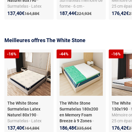
Naturel 80x190
-
Surmatelas mémoire de
Mémoire or
Surmatelas - Latex
forme - 6 cm -
25 cm épai
naturel - 80x190 cm -
Déhoussable -
in Italy - 
Nouveau prix :
Réduction de :
Nouveau prix :
Réduction de :
Nouveau p
Réduction
137,40€
187,44€
176,42€
Ancien prix :
Ancien prix :
A
164,88€
224,93€
2
Tissu bambou respirant
Antibactérien - Lavable
déhoussable
en machine
Meilleures offres The White Stone
-16%
-44%
-16%
The White Stone
The White Stone
The White
Surmatelas Latex
Surmatelas 180x200
130x190
- 
Naturel 80x190
-
en Memory Foam
Mémoire or
Surmatelas - Latex
Breeze à 9 Zones
-
25 cm épai
naturel - 80x190 cm -
Surmatelas double 180
in Italy - 
Nouveau prix :
Réduction de :
Nouveau prix :
Réduction de :
Nouveau p
Réduction
137,40€
186,48€
176,42€
Ancien prix :
Ancien prix :
A
164,88€
335,66€
2