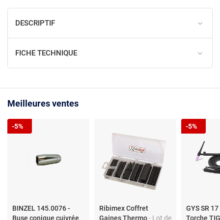
DESCRIPTIF
FICHE TECHNIQUE
Meilleures ventes
-5%
-5%
BINZEL 145.0076 -
Ribimex Coffret
GYS SR 17 
Buse conique cuivrée
Gaines Thermo
- Lot de
Torche TIG