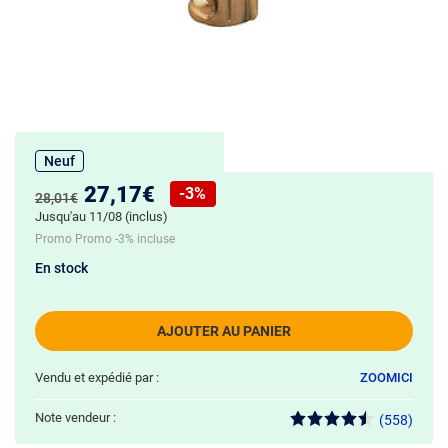
Neuf
Nouveau prix :
27,17€
-3%
Ancien prix :
28,01€
Réduction de :
Jusqu'au 11/08 (inclus)
Promo Promo -3% incluse
En stock
AJOUTER AU PANIER
Vendu et expédié par :
ZOOMICI
Note vendeur :
(558)