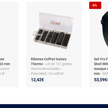
-5%
use
Ribimex Coffret Gaines
Saf-Fro 
x 22 mm
-
Thermo
- Lot de 127 gaines
Shell W
cuivre
thermorétractables -
masque 
m Ø
Polyvalent - En coffret
mm
- SA
m modèle
masque d
Nouveau
Réducti
12,42€
53,59€
de verre
verre filtr
W00001