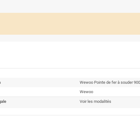
n
Wewoo Pointe de fer à souder 9
Wewoo
gale
Voir les modalités