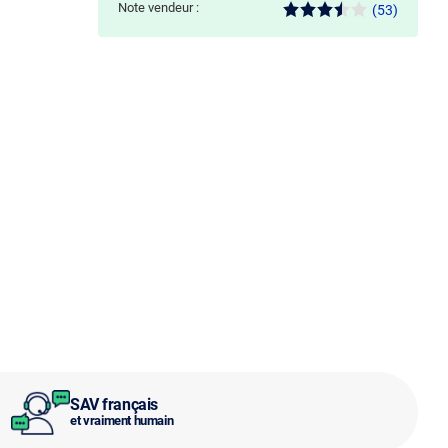
Note vendeur :
(53)
SAV français
et vraiment humain