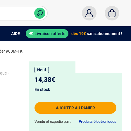
AIDE
Livraison offerte
dès 19€
sans abonnement !
uder 900M-TK
Neuf
que -
14,38€
En stock
AJOUTER AU PANIER
Vendu et expédié par :
Produits électroniques