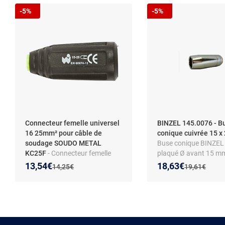
-5%
-5%
Connecteur femelle universel
BINZEL 145.0076 - B
16 25mm² pour câble de
conique cuivrée 15 
soudage SOUDO METAL
Buse conique BINZEL 
KC25F
- Connecteur femelle
plaqué Ø avant 15 m
universel 16-25 mm² pour
arrière 22 mm L57 m
Nouveau prix :
Réduction de :
Nouveau prix :
Réduction de :
13,54€
18,63€
Ancien prix :
Ancien prix :
14,25€
19,61€
câble de soudage SOUDO
145.0076
METAL KC25F