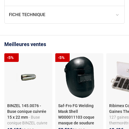
FICHE TECHNIQUE
Meilleures ventes
-5%
-5%
BINZEL 145.0076 -
Saf-Fro FG Welding
Ribimex Co
Buse conique cuivrée
Mask Shell
Gaines T
15 x 22 mm
- Buse
W000011103 coque
127 gaines
conique BINZEL cuivre
masque de soudure
thermorétr
plaqué Ø avant 15 mm
105x50 mm
- SAF-FRO
Polyvalent 