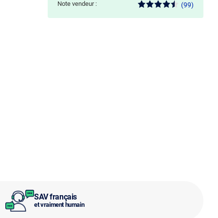
Note vendeur :
(99)
SAV français
et vraiment humain