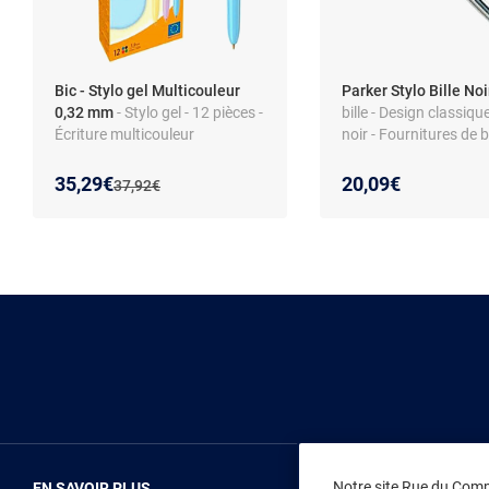
Bic - Stylo gel Multicouleur
Parker Stylo Bille No
0,32 mm
- Stylo gel - 12 pièces -
bille - Design classique
Écriture multicouleur
noir - Fournitures de 
Nouveau prix :
Réduction de :
35,29€
20,09€
Ancien prix :
37,92€
Notre site Rue du Comme
EN SAVOIR PLUS
NOUS REJOIN