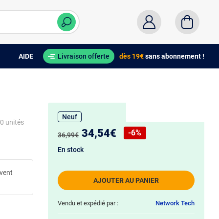
AIDE
Livraison offerte
dès 19€
sans abonnement !
Neuf
10 unités
Nouveau prix :
34,54€
-6%
Ancien prix :
36,99€
Réduction de :
En stock
uvent
AJOUTER AU PANIER
Vendu et expédié par :
Network Tech