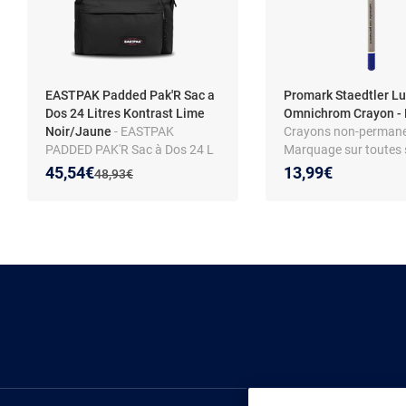
EASTPAK Padded Pak'R Sac a
Promark Staedtler L
Dos 24 Litres Kontrast Lime
Omnichrom Crayon -
Noir/Jaune
- EASTPAK
Crayons non-permane
PADDED PAK'R Sac à Dos 24 L
Marquage sur toutes 
Noir
- Boîte de 12 crayons
Nouveau prix :
Réduction de :
45,54€
13,99€
Ancien prix :
48,93€