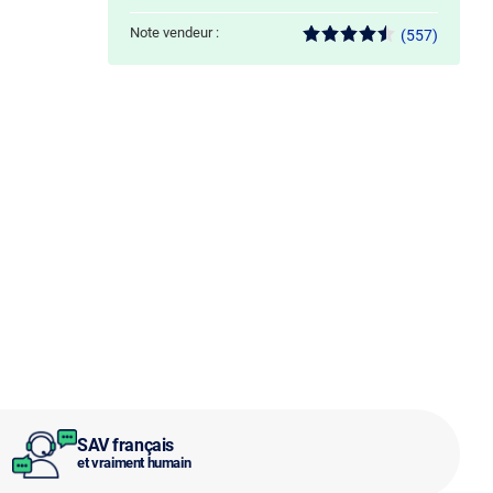
Note vendeur :
(557)
SAV français
et vraiment humain