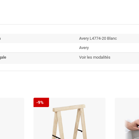
n
Avery L4774-20 Blanc
Avery
gale
Voir les modalités
-9%