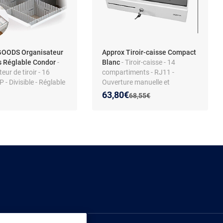
OODS Organisateur
Approx Tiroir-caisse Compact
rs Réglable Condor
-
Blanc
- Tiroir-caisse - 14
eur de tiroir - 16
compartiments - RJ11 -
P - Divisible - Réglable
Ouverture manuelle et
automatique
Nouveau prix :
Réduction de :
63,80€
Ancien prix :
68,55€