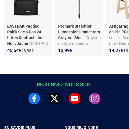
EASTPAK Padded
Promark Staedtler
Astigarrag
Pak'R Sac a Dos 24
Lumocolor Omnichrom
en Pin PR
Litres Kontrast Lime
Crayon - Bleu
- Crayons
en pin - Se
Noir/Jaune
- EASTPAK
non-permanents -
mm - Haute
PADDED PAK'R Sac à
Marquage sur toutes
Supporte j
Nouveau prix :
Réduction de :
Nouveau p
Réduction
45,54€
13,99€
14,27€
Ancien prix :
Anc
48,93€
15
Dos 24 L Noir
surfaces - Boîte de 12
kg
crayons
REJOIGNEZ NOUS SUR :
EN SAVOIR PLUS
NOUS REJOINDRE