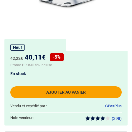
Neuf
Nouveau prix :
40,11€
-5%
Ancien prix :
42,22€
Réduction de :
Promo PROMO 5% incluse
En stock
AJOUTER AU PANIER
Vendu et expédié par :
GPasPlus
Note vendeur :
(398)