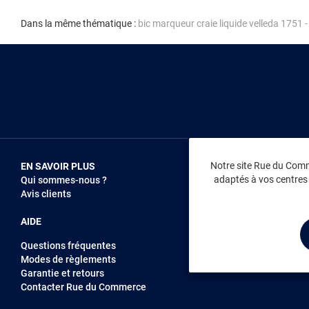
Dans la même thématique :
bic marqueur craie liquide velleda 1751 -
Notre site Rue du Comme
EN SAVOIR PLUS
NOUS REJOIN
adaptés à vos centres d
Qui sommes-nous ?
Vendez sur RD
Avis clients
Recrutement
AIDE
Questions fréquentes
Modes de règlements
Garantie et retours
Contacter Rue du Commerce