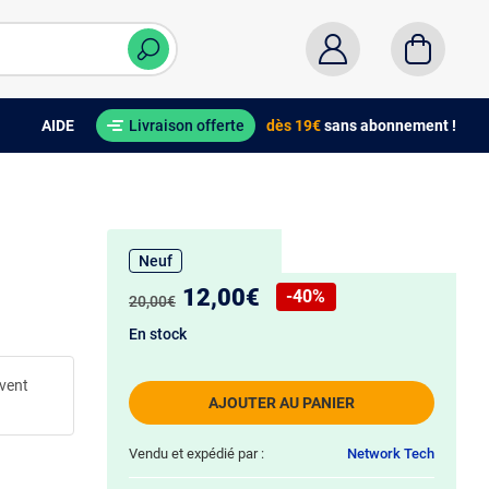
AIDE
Livraison offerte
dès 19€
sans abonnement !
Neuf
Nouveau prix :
12,00€
-40%
Ancien prix :
20,00€
Réduction de :
En stock
uvent
AJOUTER AU PANIER
Vendu et expédié par :
Network Tech