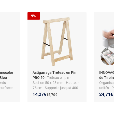
-9%
umocolor
Astigarraga Tréteau en Pin
INNOVAG
 Bleu
-
PRO 50
- Tréteau en pin -
de Tiroi
nts -
Section 50 x 23 mm - Hauteur
Organisat
surfaces
75 cm - Supporte jusqu'à 400
unités - P
kg
- Gris
Nouveau prix :
Réduction de :
14,27€
24,71€
Ancien prix :
15,70€