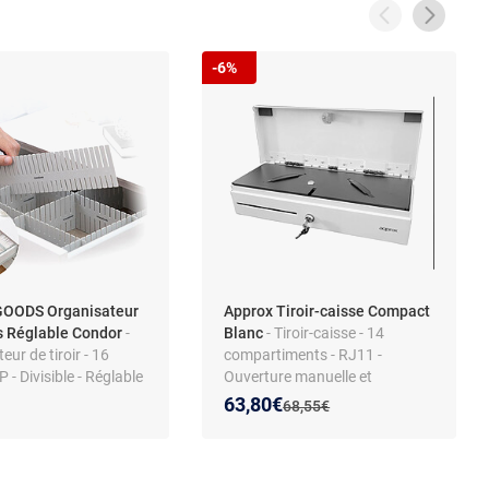
-6%
OODS Organisateur
Approx Tiroir-caisse Compact
rs Réglable Condor
-
Blanc
- Tiroir-caisse - 14
eur de tiroir - 16
compartiments - RJ11 -
P - Divisible - Réglable
Ouverture manuelle et
automatique
Nouveau prix :
Réduction de :
63,80€
Ancien prix :
68,55€