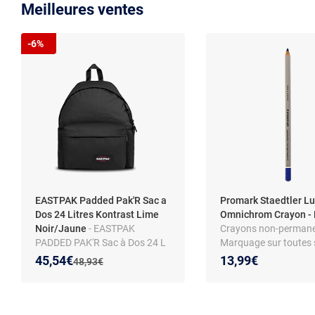
Meilleures ventes
-6%
EASTPAK Padded Pak'R Sac a
Promark Staedtler L
Dos 24 Litres Kontrast Lime
Omnichrom Crayon -
Noir/Jaune
- EASTPAK
Crayons non-permane
PADDED PAK'R Sac à Dos 24 L
Marquage sur toutes 
Noir
- Boîte de 12 crayons
Nouveau prix :
Réduction de :
45,54€
13,99€
Ancien prix :
48,93€