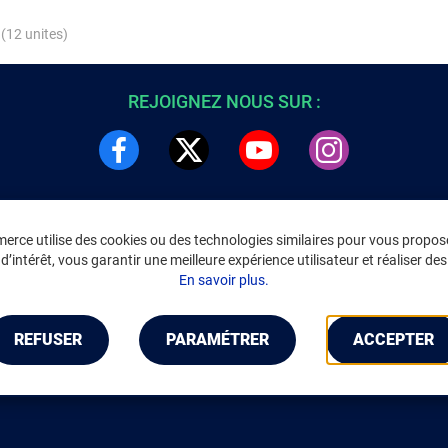
 (12 unites)
REJOIGNEZ NOUS SUR :
rce utilise des cookies ou des technologies similaires pour vous propose
DRE
INFORMATIONS LÉGALES
’intérêt, vous garantir une meilleure expérience utilisateur et réaliser des 
C
Environnement
En savoir plus.
CGV
/
CGU Marketplace
Données personnelles
/
Cookies
Gérer mes cookies
REFUSER
PARAMÉTRER
ACCEPTER
Mentions légales
Accessibilité : non conforme
Notice d'accessibilité