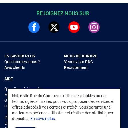
REJOIGNEZ NOUS SUR :
EN SAVOIR PLUS
NOUS REJOINDRE
Qui sommes-nous ?
Vendez sur RDC
Avis clients
Recrutement
AIDE
Questions fréquentes
Modes de règlements
Notre site Rue du Commerce utilise des cookies ou des
Garantie et retours
technologies similaires pour vous proposer des services et
Contacter Rue du Commerce
offres adaptés à vos centres d’intérêt, vous garantir une
meilleure expérience utilisateur et réaliser des statistiques
INFORMATIONS LÉGALES
RENDEZ-VOUS SUR L'APP
de visites.
En savoir plus.
Environnement