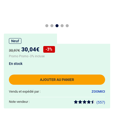
Neuf
Nouveau prix :
30,04€
-3%
Ancien prix :
30,97€
Réduction de :
Promo Promo -3% incluse
En stock
AJOUTER AU PANIER
Vendu et expédié par :
ZOOMICI
Note vendeur :
(557)