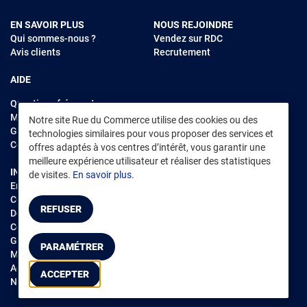
EN SAVOIR PLUS
NOUS REJOINDRE
Qui sommes-nous ?
Vendez sur RDC
Avis clients
Recrutement
AIDE
Questions fréquentes
Modes de règlements
Notre site Rue du Commerce utilise des cookies ou des
Garantie et retours
technologies similaires pour vous proposer des services et
Contacter Rue du Commerce
offres adaptés à vos centres d’intérêt, vous garantir une
meilleure expérience utilisateur et réaliser des statistiques
INFORMATIONS LÉGALES
RENDEZ-VOUS SUR L'APP
de visites.
En savoir plus.
Environnement
CGV
/
CGU Marketplace
REFUSER
Données personnelles
/
Cookies
Gérer mes cookies
PARAMÉTRER
Mentions légales
Accessibilité : non conforme
ACCEPTER
Notice d'accessibilité