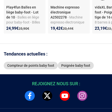
Play4fun Balles en
Machine expresso
vidaXL Bar
liège baby-foot - Lot
électronique
foot - Poi
de 10
- Balles en liège
A2502278
- Machine
tige de 1
pour baby-foot - Billes
expresso électronique
8 barres à 
de remplacement - Lot
A2502278 - Machine
Matériau A
Nouveau prix :
Réduction de :
Nouveau prix :
Réduction de :
Nouveau p
Réduction
24,99€
19,42€
23,19€
Ancien prix :
Ancien prix :
Anc
25,90€
20,44€
23
de 10
Expresso Wdk jouet
Diamètre 1
réaliste compacte
Couleur no
Tendances actuelles :
Compteur de points baby foot
Poignée baby foot
REJOIGNEZ NOUS SUR :