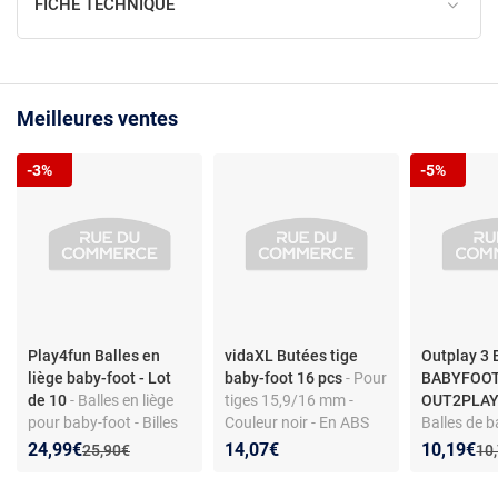
FICHE TECHNIQUE
Meilleures ventes
-3%
-5%
Play4fun Balles en
vidaXL Butées tige
Outplay 3
liège baby-foot - Lot
baby-foot 16 pcs
- Pour
BABYFOOT
de 10
- Balles en liège
tiges 15,9/16 mm -
OUT2PLAY
pour baby-foot - Billes
Couleur noir - En ABS
Balles de 
de remplacement - Lot
(accessoire
Nouveau prix :
Réduction de :
Nouveau p
Réduction
24,99€
14,07€
10,19€
Ancien prix :
Anc
25,90€
10
de 10
Trajectoire 
Contrôle pr