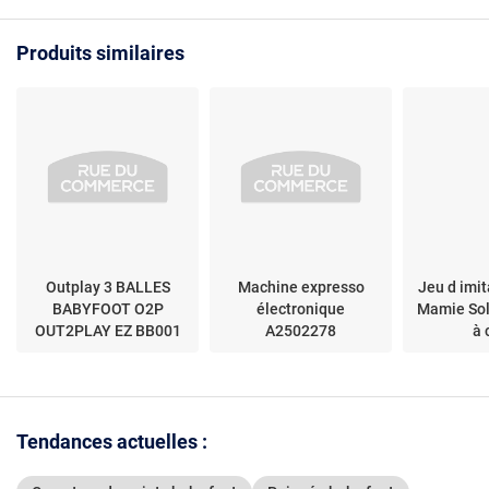
Résistante
Faible reb
Produits similaires
Outplay 3 BALLES
Machine expresso
Jeu d imi
BABYFOOT O2P
électronique
Mamie Sol
OUT2PLAY EZ BB001
A2502278
à 
Tendances actuelles :