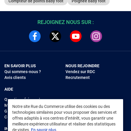
Compteur de points baby foot
Poignée baby foot
REJOIGNEZ NOUS SUR :
EN SAVOIR PLUS
NOUS REJOINDRE
Qui sommes-nous ?
Vendez sur RDC
Avis clients
Recrutement
AIDE
Questions fréquentes
Modes de règlements
Notre site Rue du Commerce utilise des cookies ou des
Garantie et retours
technologies similaires pour vous proposer des services et
Contacter Rue du Commerce
offres adaptés à vos centres d’intérêt, vous garantir une
meilleure expérience utilisateur et réaliser des statistiques
INFORMATIONS LÉGALES
RENDEZ-VOUS SUR L'APP
de visites.
En savoir plus.