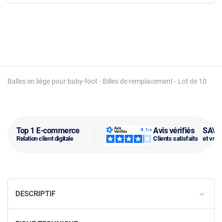
Balles en liège pour baby-foot - Billes de remplacement - Lot de 10
Top 1 E-commerce
Avis vérifiés
SAV f
Relation client digitale
Clients satisfaits
et vra
DESCRIPTIF