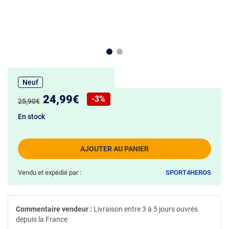
Neuf
Nouveau prix :
24,99€
-3%
Ancien prix :
25,90€
Réduction de :
En stock
AJOUTER AU PANIER
Vendu et expédié par :
SPORT4HEROS
Commentaire vendeur :
Livraison entre 3 à 5 jours ouvrés
depuis la France