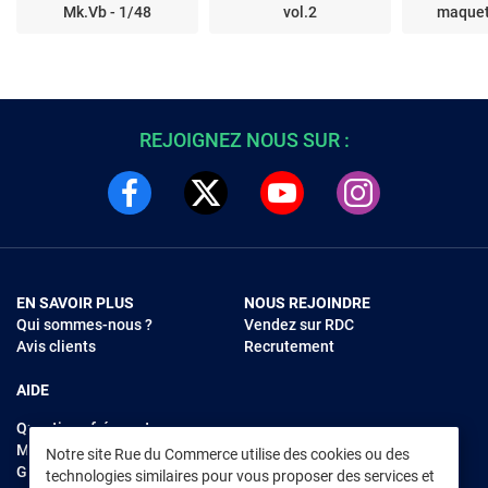
Mk.Vb - 1/48
vol.2
maquet
REJOIGNEZ NOUS SUR :
EN SAVOIR PLUS
NOUS REJOINDRE
Qui sommes-nous ?
Vendez sur RDC
Avis clients
Recrutement
AIDE
Questions fréquentes
Modes de règlements
Notre site Rue du Commerce utilise des cookies ou des
Garantie et retours
technologies similaires pour vous proposer des services et