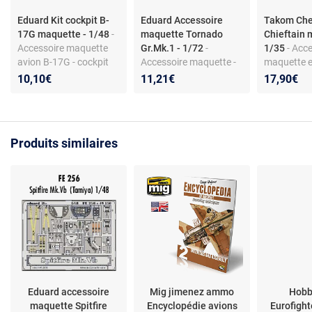
Eduard Kit cockpit B-
Eduard Accessoire
Takom Che
17G maquette - 1/48
-
maquette Tornado
Chieftain 
Accessoire maquette
Gr.Mk.1 - 1/72
-
1/35
- Acc
avion B-17G - cockpit
Accessoire maquette -
maquette 
détaillé - en métal
pour Tornado Gr.Mk.1 -
- chenilles 
10,10€
11,21€
17,90€
en laiton
plastique
Produits similaires
Eduard accessoire
Mig jimenez ammo
Hobb
maquette Spitfire
Encyclopédie avions
Eurofigh