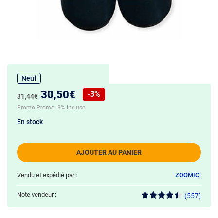
Neuf
Nouveau prix :
30,50€
-3%
Ancien prix :
31,44€
Réduction de :
Promo Promo -3% incluse
En stock
AJOUTER AU PANIER
Vendu et expédié par :
ZOOMICI
Note vendeur :
(557)