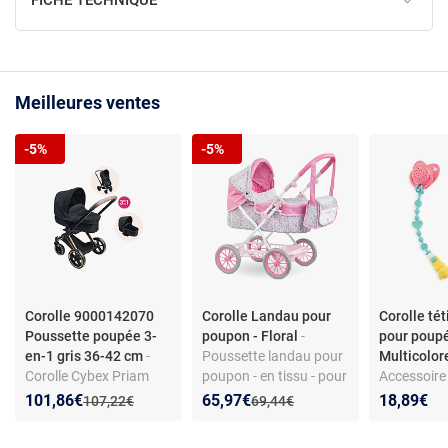
FICHE TECHNIQUE
Meilleures ventes
-5%
-5%
Corolle 9000142070
Corolle Landau pour
Corolle té
Poussette poupée 3-
poupon - Floral
-
pour poupé
en-1 gris 36-42 cm
-
Poussette landau pour
Multicolo
Corolle Cybex Priam
poupon - en tissu - pour
Accessoire
Poussette 3-en-1 pour
enfant dès 3 ans
tétine sono
Nouveau prix :
Réduction de :
Nouveau prix :
Réduction de :
101,86€
65,97€
18,89€
Ancien prix :
Ancien prix :
107,22€
69,44€
poupées 36–42 cm,
plastique -
Gris