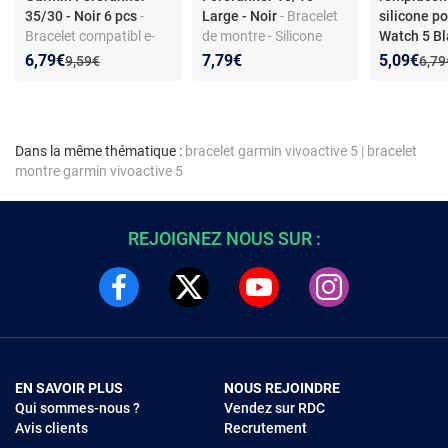
35/30 - Noir 6 pcs
-
Large - Noir
- Bracelet
silicone p
Bracelet compatibl e-
de montre - Silicone
Watch 5 Bl
Facile à assembler &
résistant - Ajustement
Nouveau prix :
Réduction de :
Nouveau p
Réduction
6,79€
7,79€
5,09€
Ancien prix :
Anci
9,59€
6,79
changer - Silicone
parfait - Noir
durable - Tournevis et
vis inclus
Dans la même thématique :
bracelet garmin vivoactive 5
|
bracelet
montre garmin vivoactive 5
REJOIGNEZ NOUS SUR :
EN SAVOIR PLUS
NOUS REJOINDRE
Qui sommes-nous ?
Vendez sur RDC
Avis clients
Recrutement