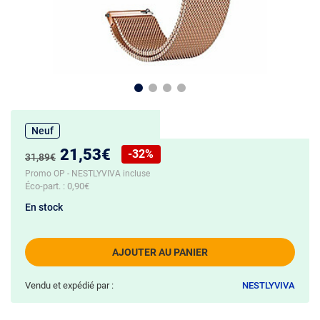
Neuf
Nouveau prix :
21,53€
-32%
Ancien prix :
31,89€
Réduction de :
Promo OP - NESTLYVIVA incluse
Éco-part. :
0,90€
En stock
AJOUTER AU PANIER
Vendu et expédié par :
NESTLYVIVA