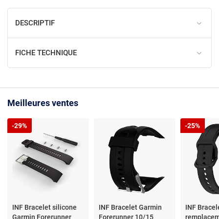
DESCRIPTIF
FICHE TECHNIQUE
Meilleures ventes
-29%
-25%
INF Bracelet silicone
INF Bracelet Garmin
INF Bracel
Garmin Forerunner
Forerunner 10/15
remplacem