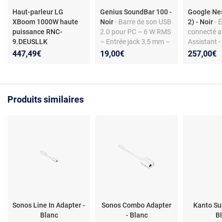
Haut-parleur LG
Genius SoundBar 100 -
Google Ne
XBoom 1000W haute
Noir
- Barre de son USB
2) - Noir
- 
puissance RNC-
2.0 pour PC – 6 W RMS
connecté a
9.DEUSLLK
– Entrée jack 3,5 mm –
Assistant - 
Alimentation USB –
Bluetooth 5
447,49€
19,00€
257,00€
Bluetooth – Contrôle de
tactile - ha
volume intégré –
intégré - 
Réponse 110 Hz à 20
vocales - 
kHz
intégré
Produits similaires
Sonos Line In Adapter -
Sonos Combo Adapter
Kanto Su
Blanc
- Blanc
B