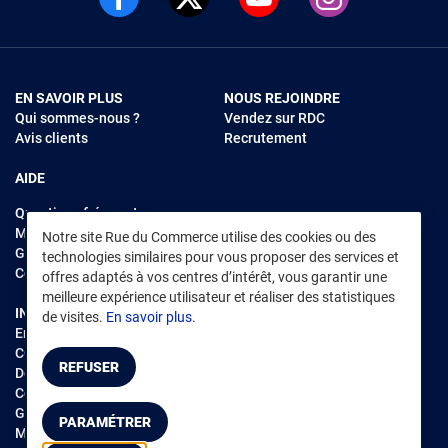
EN SAVOIR PLUS
NOUS REJOINDRE
Qui sommes-nous ?
Vendez sur RDC
Avis clients
Recrutement
AIDE
Questions fréquentes
Modes de règlements
Notre site Rue du Commerce utilise des cookies ou des
Garantie et retours
technologies similaires pour vous proposer des services et
Contacter Rue du Commerce
offres adaptés à vos centres d’intérêt, vous garantir une
meilleure expérience utilisateur et réaliser des statistiques
INFORMATIONS LÉGALES
RENDEZ-VOUS SUR L'APP
de visites.
En savoir plus.
Environnement
CGV
/
CGU Marketplace
REFUSER
Données personnelles
/
Cookies
Gérer mes cookies
PARAMÉTRER
Mentions légales