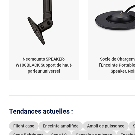
Neomounts SPEAKER-
Socle de Chargem
W100BLACK Support de haut-
l’Enceinte Portab
parleur universel
Speaker, Noi
Tendances actuelles :
Flight case
Enceinte amplifiée
Ampli de puissance
Sono Behringer
Sono LG
Console de mixage
Enceint