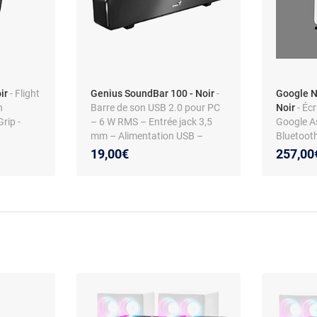
oir
- Flight
Genius SoundBar 100 - Noir
-
Google N
n
Barre de son USB 2.0 pour PC
Noir
- Éc
rip -
– 6 W RMS – Entrée jack 3,5
Google As
mm – Alimentation USB –
Bluetooth 
 Coins
Bluetooth – Contrôle de
haut-parl
19,00€
257,00
- Poignée
volume intégré – Réponse 110
commande
Hz à 20 kHz
Micropho