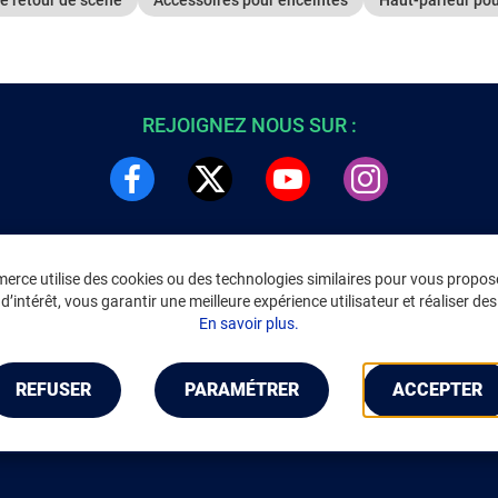
REJOIGNEZ NOUS SUR :
rce utilise des cookies ou des technologies similaires pour vous propose
DRE
INFORMATIONS LÉGALES
’intérêt, vous garantir une meilleure expérience utilisateur et réaliser des 
C
Environnement
En savoir plus.
CGV
/
CGU Marketplace
Données personnelles
/
Cookies
Gérer mes cookies
REFUSER
PARAMÉTRER
ACCEPTER
Mentions légales
Accessibilité : non conforme
Notice d'accessibilité