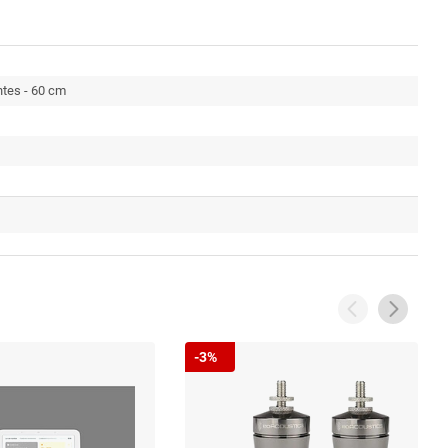
tes - 60 cm
-3%