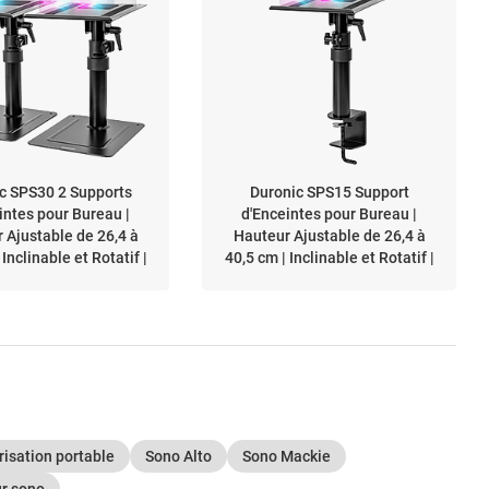
c SPS30 2 Supports
Duronic SPS15 Support
intes pour Bureau |
d'Enceintes pour Bureau |
 Ajustable de 26,4 à
Hauteur Ajustable de 26,4 à
 Inclinable et Rotatif |
40,5 cm | Inclinable et Rotatif |
de 24 x 20 cm | Socle
Plateau de 24 x 20 cm | Pince
 20 cm | Home Cinema
de Fixation | Home Cinema
o d'Enregistrement
Studio d'Enregistrement
isation portable
Sono Alto
Sono Mackie
ur sono