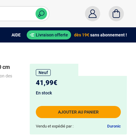
AIDE
Livraison offerte
dès 19€
sans abonnement !
0 cm
Neuf
ion des
41,99€
En stock
AJOUTER AU PANIER
Vendu et expédié par :
Duronic