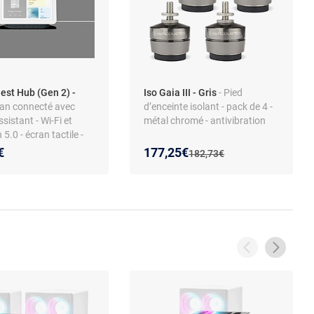
est Hub (Gen 2) -
Iso Gaia III - Gris
- Pied
ran connecté avec
d’enceinte isolant - pack de 4 -
sistant - Wi-Fi et
métal chromé - antivibration
5.0 - écran tactile -
eur intégré -
Nouveau prix :
Réduction de :
€
177,25€
Ancien prix :
182,73€
s vocales -
ne intégré