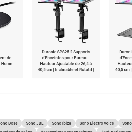
Duronic SPS25 2 Supports
Duroni
ent de
d'Enceintes pour Bureau |
d'Ence
le Home
Hauteur Ajustable de 26,4 à
Hauteur
r
40,5 cm | Inclinable et Rotatif |
40,5 cm |
Plateau de 24 x 20 cm | Pince
Plateau 
de Fixation | Home Cinema
de 25 x
Studio d'Enregistrement
Studi
Sono Bose
Sono JBL
Sono Ibiza
Sono Electro voice
Sonor
e retour de scène
Accessoires pour enceintes
Haut-parleur po