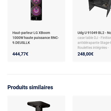
Haut-parleur LG XBoom
Udg U 91049 BL2 - N
1000W haute puissance RNC-
case table DJ - Finitio
9.DEUSLLK
antidérapante Stage-G
Roulettes intégrées -
Fermetures papillon -
444,77€
248,00€
métal - Cornières alu 
robuste
Produits similaires