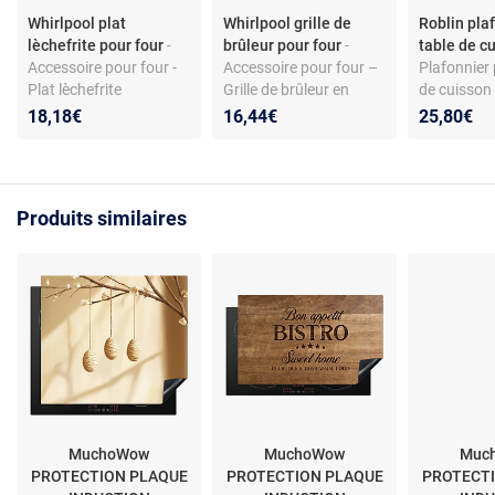
Whirlpool plat
Whirlpool grille de
Roblin pla
lèchefrite pour four
-
brûleur pour four
-
table de c
Accessoire pour four -
Accessoire pour four –
Plafonnier 
Plat lèchefrite
Grille de brûleur en
de cuisson
compatible Whirlpool
fonte – Compatible
hotte - Ver
18,18€
16,44€
25,80€
réf. 481010657929 -
Whirlpool AKT424 –
transparen
Acier robuste -
Couleur noire
AHIF35
Nettoyage facile
Produits similaires
MuchoWow
MuchoWow
Muc
PROTECTION PLAQUE
PROTECTION PLAQUE
PROTECT