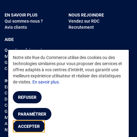
EN SAVOIR PLUS
NOUS REJOINDRE
Qui sommes-nous ?
Vendez sur RDC
Avis clients
Recrutement
AIDE
Questions fréquentes
Modes de règlements
Notre site Rue du Commerce utilise des cookies ou des
Garantie et retours
technologies similaires pour vous proposer des services et
Contacter Rue du Commerce
offres adaptés à vos centres d’intérêt, vous garantir une
meilleure expérience utilisateur et réaliser des statistiques
INFORMATIONS LÉGALES
RENDEZ-VOUS SUR L'APP
de visites.
En savoir plus.
Environnement
CGV
/
CGU Marketplace
REFUSER
Données personnelles
/
Cookies
Gérer mes cookies
PARAMÉTRER
Mentions légales
Accessibilité : non conforme
ACCEPTER
Notice d'accessibilité