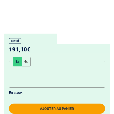
Neuf
191,10€
3x
4x
En stock
AJOUTER AU PANIER