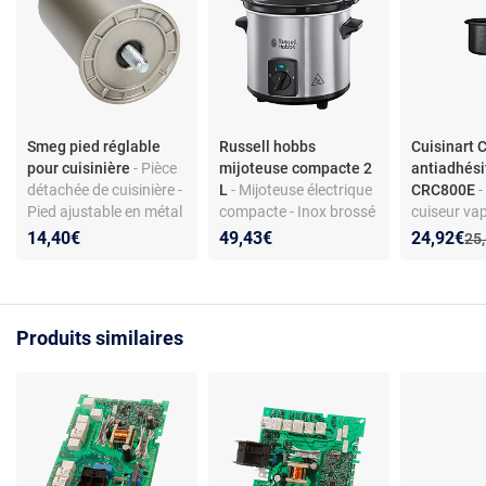
Smeg pied réglable
Russell hobbs
Cuisinart 
pour cuisinière
- Pièce
mijoteuse compacte 2
antiadhés
détachée de cuisinière -
L
- Mijoteuse électrique
CRC800E
-
Pied ajustable en métal
compacte - Inox brossé
cuiseur va
- Finition inox -
- 145 W - Cuve
riz/pâtes -
Nouveau p
Réduction
14,40€
49,43€
24,92€
Anc
25
Compatible modèles
céramique amovible - 3
C0800402 
Smeg sélectionnés
niveaux de cuisson
Produits similaires