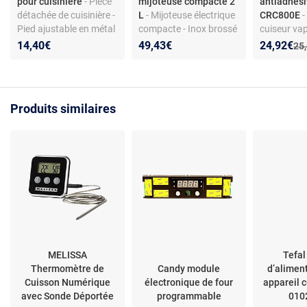
pour cuisinière
- Pièce
mijoteuse compacte 2
antiadhés
détachée de cuisinière -
L
- Mijoteuse électrique
CRC800E
-
Pied ajustable en métal
compacte - Inox brossé
cuiseur va
- Finition inox -
- 145 W - Cuve
riz/pâtes -
Nouveau p
Réduction
14,40€
49,43€
24,92€
Anc
25
Compatible modèles
céramique amovible - 3
C0800402 
Smeg sélectionnés
niveaux de cuisson
Produits similaires
MELISSA
Tefal
Thermomètre de
Candy module
d’alimen
Cuisson Numérique
électronique de four
appareil c
avec Sonde Déportée
programmable
010