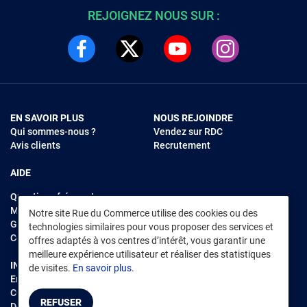
REJOIGNEZ NOUS SUR :
EN SAVOIR PLUS
NOUS REJOINDRE
Qui sommes-nous ?
Vendez sur RDC
Avis clients
Recrutement
AIDE
Questions fréquentes
Modes de règlements
Notre site Rue du Commerce utilise des cookies ou des
Garantie et retours
technologies similaires pour vous proposer des services et
Contacter Rue du Commerce
offres adaptés à vos centres d’intérêt, vous garantir une
meilleure expérience utilisateur et réaliser des statistiques
INFORMATIONS LÉGALES
RENDEZ-VOUS SUR L'APP
de visites.
En savoir plus.
Environnement
CGV
/
CGU Marketplace
REFUSER
Données personnelles
/