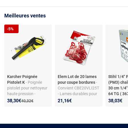
Meilleures ventes
-5%
Karcher Poignée
Elem Lot de 20 lames
Stihl 1/4" 
Pistolet K
- Poignée
pour coupe bordures
-
(PM3) chaî
pistolet pour nettoyeur
Convient CBE20VLI25T
30 cm 1/4"
haute pression -
- Lames durables pour
64 TG ( 3
Raccord Quick Connect
entretien bordures
Nouveau prix :
Réduction de :
38,30€
21,16€
38,03€
Ancien prix :
40,32€
- Compatible classes K
2 à K 7