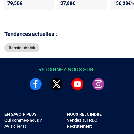
0,5 mm - Haute
pour arbres fruitiers -
Nouveau p
Réduction
79,50€
27,80€
156,28€
A
1
flexibilité - Noir
Mailles fines 10x10 mm
Tendances actuelles :
Bassin ubbink
REJOIGNEZ NOUS SUR :
EN SAVOIR PLUS
NOUS REJOINDRE
Qui sommes-nous ?
Vendez sur RDC
Avis clients
Recrutement