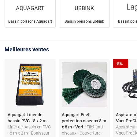
AQUAGART
UBBINK
Bassin poissons Aquagart
Bassin poissons ubbink
Bassin poi
Meilleures ventes
-5%
Aquagart Liner de
Aquagart Filet
Aspirateur
bassin PVC - 8 x 2 m
-
protection oiseaux 8 m
VacuProCl
Liner de bassin en PVC
x 8 m - Vert
- Filet anti-
Aspirateur
- 8 m x 2 m - Épaisseur
oiseaux - Couverture
VacuProCl