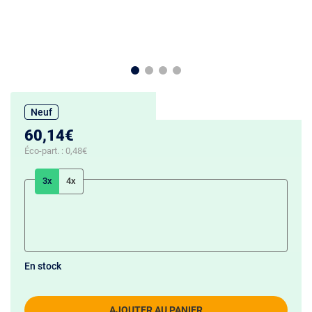
Neuf
60,14€
Éco-part. :
0,48€
3x
4x
En stock
AJOUTER AU PANIER