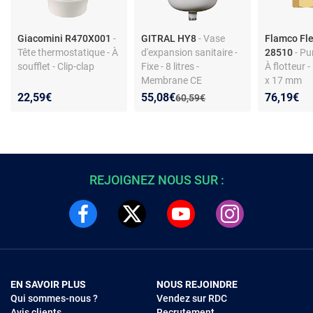
Giacomini R470X001
-
GITRAL HY8
- Vase
Flamco Fl
Tête thermostatique - À
d'expansion sanitaire -
28510
- Pu
soufflet - Clip-clap
Fixe - 8 litres -
À flotteur 
Membrane CE
x 17 mm
Nouveau prix :
Réduction de :
22,59€
55,08€
76,19€
Ancien prix :
60,59€
REJOIGNEZ NOUS SUR :
EN SAVOIR PLUS
NOUS REJOINDRE
Qui sommes-nous ?
Vendez sur RDC
Avis clients
Recrutement