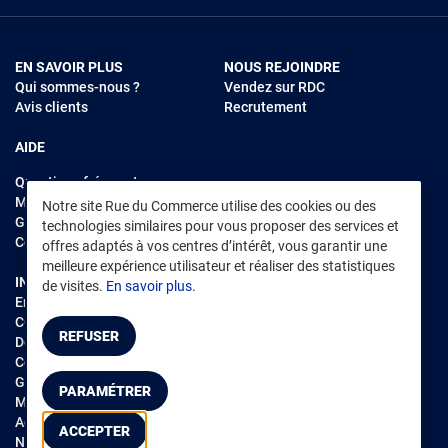
EN SAVOIR PLUS
NOUS REJOINDRE
Qui sommes-nous ?
Vendez sur RDC
Avis clients
Recrutement
AIDE
Questions fréquentes
Modes de règlements
Notre site Rue du Commerce utilise des cookies ou des
Garantie et retours
technologies similaires pour vous proposer des services et
Contacter Rue du Commerce
offres adaptés à vos centres d’intérêt, vous garantir une
meilleure expérience utilisateur et réaliser des statistiques
INFORMATIONS LÉGALES
RENDEZ-VOUS SUR L'APP
de visites.
En savoir plus.
Environnement
CGV
/
CGU Marketplace
REFUSER
Données personnelles
/
Cookies
Gérer mes cookies
PARAMÉTRER
Mentions légales
Accessibilité : non conforme
ACCEPTER
Notice d'accessibilité