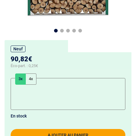
Neuf
90,82€
Éco-part. :
0,25€
3x
4x
En stock
AJOUTER AU PANIER