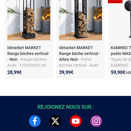
Idmarket MARKET
Idmarket MARKET
KAMINIO T
Range bûches vertical
Range bûche vertical -
poêle MAX
- Noir
- Range bûches -
Arbre Noir
- Porte-
Tuyau de c
Acier - 125x33x33 cm
bûches vertical - Acier -
KAMINIO - 
avec tiroir
Motif arbre - Hauteur
haute quali
Nouveau p
Réduction
28,99€
39,99€
59,90€
Anc
10
112 cm
42.2 cm - N
REJOIGNEZ NOUS SUR :