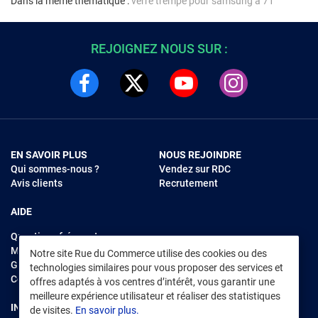
Dans la même thématique :
verre trempe pour samsung a 71
REJOIGNEZ NOUS SUR :
EN SAVOIR PLUS
NOUS REJOINDRE
Qui sommes-nous ?
Vendez sur RDC
Avis clients
Recrutement
AIDE
Questions fréquentes
Modes de règlements
Notre site Rue du Commerce utilise des cookies ou des
Garantie et retours
technologies similaires pour vous proposer des services et
Contacter Rue du Commerce
offres adaptés à vos centres d’intérêt, vous garantir une
meilleure expérience utilisateur et réaliser des statistiques
INFORMATIONS LÉGALES
RENDEZ-VOUS SUR L'APP
de visites.
En savoir plus.