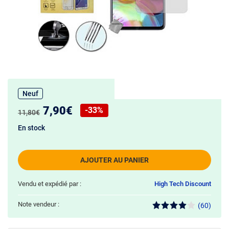
Neuf
Nouveau prix :
7,90€
-33%
Ancien prix :
11,80€
Réduction de :
En stock
AJOUTER AU PANIER
Vendu et expédié par :
High Tech Discount
Note vendeur :
(60)