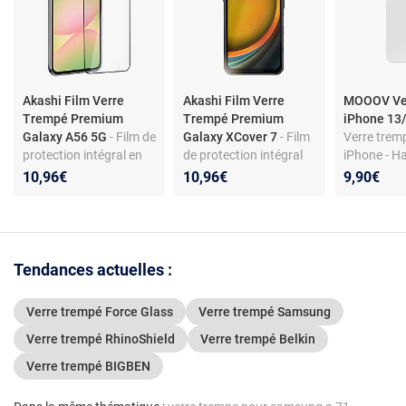
Akashi Film Verre
Akashi Film Verre
MOOOV Ve
Trempé Premium
Trempé Premium
iPhone 13
Galaxy A56 5G
- Film de
Galaxy XCover 7
- Film
Verre trem
protection intégral en
de protection intégral
iPhone - H
verre trempé pour
en verre trempé pour
transparenc
10,96€
10,96€
9,90€
Samsung Galaxy A56
Samsung Galaxy
traces, anti
5G
XCover 7
Seulement
d'épaisseu
Tendances actuelles :
Verre trempé Force Glass
Verre trempé Samsung
Verre trempé RhinoShield
Verre trempé Belkin
Verre trempé BIGBEN