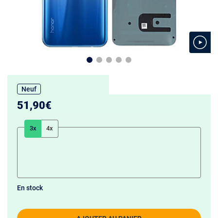
Neuf
51,90€
3x
4x
En stock