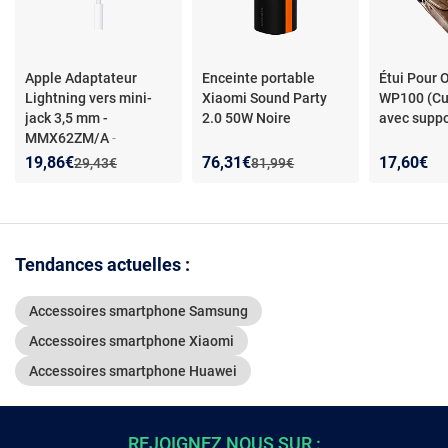
Apple Adaptateur
Enceinte portable
Étui Pour 
Lightning vers mini-
Xiaomi Sound Party
WP100 (Cui
jack 3,5 mm -
2.0 50W Noire
avec suppo
MMX62ZM/A
-
Adaptateur Lightning
Nouveau prix :
Réduction de :
Nouveau prix :
Réduction de :
19,86€
76,31€
17,60€
Ancien prix :
Ancien prix :
29,43€
81,99€
vers mini-jack iPhone -
Compatible iPad/iPod
6G- Jack 3,5mm
Tendances actuelles :
Accessoires smartphone Samsung
Accessoires smartphone Xiaomi
Accessoires smartphone Huawei
REJOIGNEZ NOUS SUR :