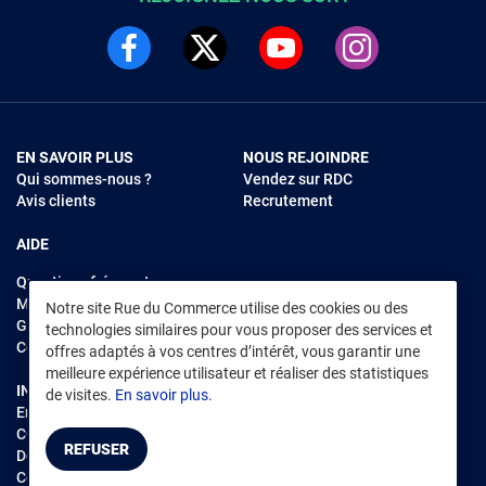
EN SAVOIR PLUS
NOUS REJOINDRE
Qui sommes-nous ?
Vendez sur RDC
Avis clients
Recrutement
AIDE
Questions fréquentes
Modes de règlements
Notre site Rue du Commerce utilise des cookies ou des
Garantie et retours
technologies similaires pour vous proposer des services et
Contacter Rue du Commerce
offres adaptés à vos centres d’intérêt, vous garantir une
meilleure expérience utilisateur et réaliser des statistiques
INFORMATIONS LÉGALES
RENDEZ-VOUS SUR L'APP
de visites.
En savoir plus.
Environnement
CGV
/
CGU Marketplace
REFUSER
Données personnelles
/
Cookies